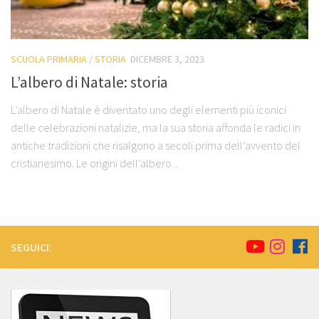
SCUOLA PRIMARIA
/
STORIA
DICEMBRE 3, 2023
L’albero di Natale: storia
L’albero di Natale è diventato uno degli elementi più iconici
delle celebrazioni natalizie, ma la sua storia affonda le radici in
antiche tradizioni che risalgono a secoli prima dell’avvento del
cristianesimo. Le origini dell’albero...
SEGUICI: