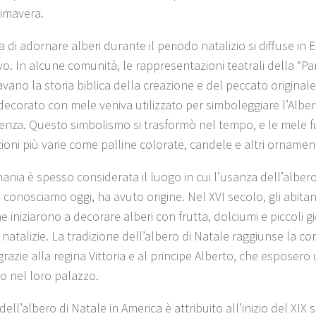
rimavera.
 di adornare alberi durante il periodo natalizio si diffuse in 
o. In alcune comunità, le rappresentazioni teatrali della “Pa
avano la storia biblica della creazione e del peccato originale
decorato con mele veniva utilizzato per simboleggiare l’Alber
nza. Questo simbolismo si trasformò nel tempo, e le mele fu
ioni più varie come palline colorate, candele e altri ornament
ania è spesso considerata il luogo in cui l’usanza dell’albero
conosciamo oggi, ha avuto origine. Nel XVI secolo, gli abitant
 iniziarono a decorare alberi con frutta, dolciumi e piccoli g
à natalizie. La tradizione dell’albero di Natale raggiunse la co
razie alla regina Vittoria e al principe Alberto, che esposero
o nel loro palazzo.
 dell’albero di Natale in America è attribuito all’inizio del XIX 