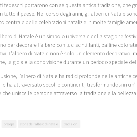
ti tedeschi portarono con sé questa antica tradizione, che g
in tutto il paese. Nel corso degli anni, gli alberi di Natale son
o centrale delle celebrazioni natalizie in molte famiglie ame
albero di Natale è un simbolo universale della stagione festiva
no per decorare l’albero con luci scintillanti, palline colorat
cativi. L’albero di Natale non è solo un elemento decorativo, 
ne, la gioia e la condivisione durante un periodo speciale del
lusione, l’albero di Natale ha radici profonde nelle antiche c
i e ha attraversato secoli e continenti, trasformandosi in un’i
e che unisce le persone attraverso la tradizione e la bellezza
presepe
storia dell'albero di natale
tradizioni