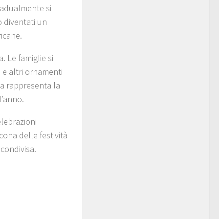
radualmente si
o diventati un
ricane.
. Le famiglie si
e e altri ornamenti
ma rappresenta la
l’anno.
elebrazioni
cona delle festività
 condivisa.