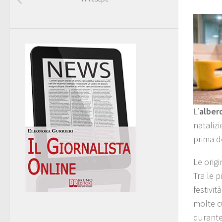
L’
alber
natalizi
prima d
Le origi
Tra le p
festivit
molte cu
durante