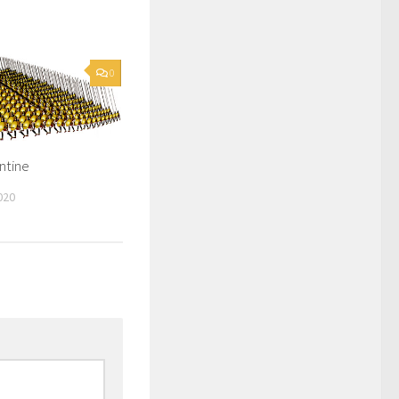
0
ntine
020