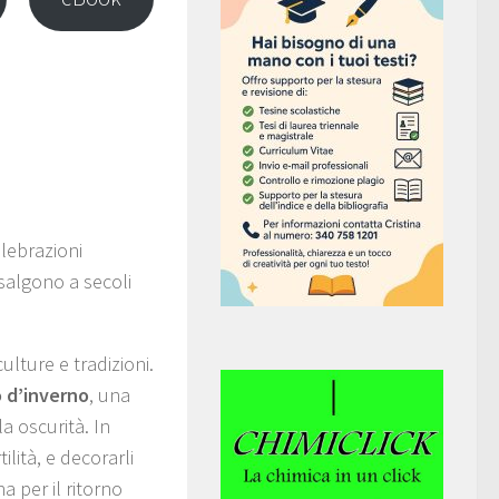
elebrazioni
risalgono a secoli
ulture e tradizioni.
o d’inverno
, una
la oscurità. In
ilità, e decorarli
 per il ritorno