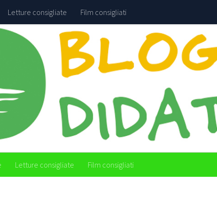
Letture consigliate
Film consigliati
e
Letture consigliate
Film consigliati