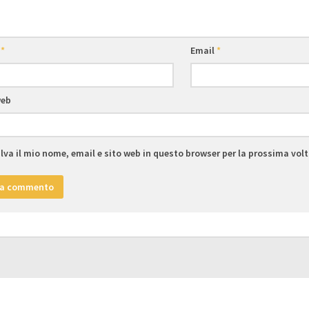
e
*
Email
*
web
lva il mio nome, email e sito web in questo browser per la prossima vo