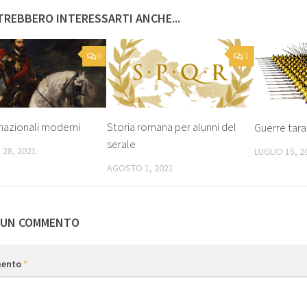
REBBERO INTERESSARTI ANCHE...
0
0
i nazionali moderni
Storia romana per alunni del
Guerre tara
serale
 28, 2021
LUGLIO 15, 2
AGOSTO 1, 2021
 UN COMMENTO
ento
*