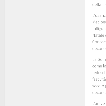
della p
L’usanza
Medioev
raffigur
Natale 
Conosce
decoraz
La Germ
come la 
tedesche
festivit
secolo g
decorat
L’arrivo