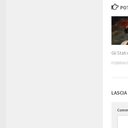
POT
Gli Stat
FEBBRAIO
LASCIA
Comm