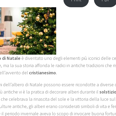
o di Natale
è diventato uno degli elementi più iconici delle c
e, ma la sua storia affonda le radici in antiche tradizioni che 
ell’avvento del
cristianesimo
.
ni dell’albero di Natale possono essere ricondotte a diverse c
iù antiche vi è la pratica di decorare alberi durante il
solstizi
à che celebrava la rinascita del sole e la vittoria della luce sul
lture antiche, gli alberi erano considerati simboli di vita e fert
 il periodo invernale aveva lo scopo di invocare buona fortuna