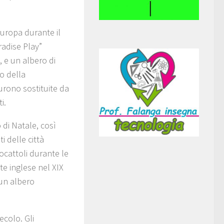
Europa durante il
radise Play”
, e un albero di
o della
rono sostituite da
i.
 di Natale, così
i delle città
iocattoli durante le
rte inglese nel XIX
 un albero
secolo. Gli