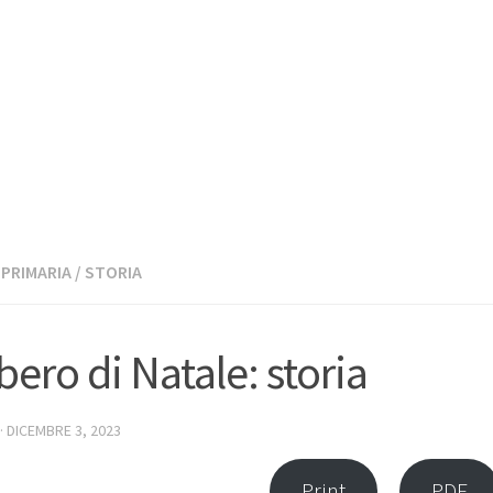
PRIMARIA
/
STORIA
lbero di Natale: storia
·
DICEMBRE 3, 2023
Print
PDF