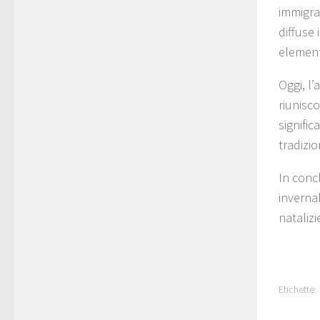
immigra
diffuse 
element
Oggi, l’
riunisco
signifi
tradizio
In conc
invernal
natalizi
Etichette: