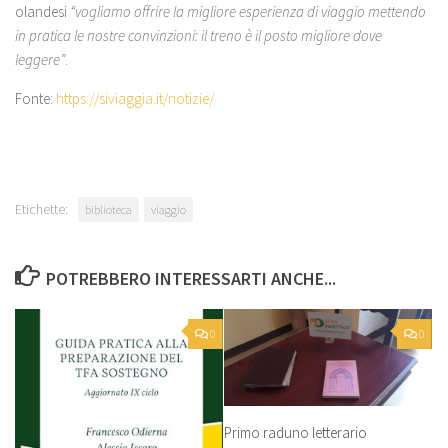
olandesi
“vogliamo offrire la migliore esperienza di viaggio mettendo
in pratica le nostre convinzioni: il treno è il posto migliore dove
leggere”
.
Fonte:
https://siviaggia.it/notizie/
Etichette:
biblioteca
viaggio
POTREBBERO INTERESSARTI ANCHE...
0
0
Primo raduno letterario