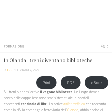
FORMAZIONE
0
In Olanda i treni diventano biblioteche
DI
E. G.
·
FEBBRAIO 7, 2020
Print
PDF
eBook
Sui treni olandesi arriva
il vagone biblioteca
. Un luogo dove al
posto delle cappelliere sono stati sistemati alcuni scaffali
contenenti
centinaia di libri
. Lo scrive
Italianradio.eu
che racconta
come la NS, la compagnia ferroviaria dell’
Olanda
, abbia deciso di