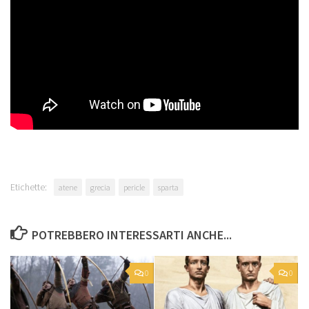
Etichette:
atene
grecia
pericle
sparta
POTREBBERO INTERESSARTI ANCHE...
0
0