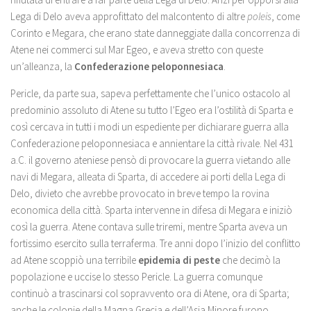
Lega di Delo aveva approfittato del malcontento di altre
poleis
, come
Corinto e Megara, che erano state danneggiate dalla concorrenza di
Atene nei commerci sul Mar Egeo, e aveva stretto con queste
un’alleanza, la
Confederazione peloponnesiaca
.
Pericle, da parte sua, sapeva perfettamente che l’unico ostacolo al
predominio assoluto di Atene su tutto l’Egeo era l’ostilità di Sparta e
così cercava in tutti i modi un espediente per dichiarare guerra alla
Confederazione peloponnesiaca e annientare la città rivale. Nel 431
a.C. il governo ateniese pensò di provocare la guerra vietando alle
navi di Megara, alleata di Sparta, di accedere ai porti della Lega di
Delo, divieto che avrebbe provocato in breve tempo la rovina
economica della città. Sparta intervenne in difesa di Megara e iniziò
così la guerra. Atene contava sulle triremi, mentre Sparta aveva un
fortissimo esercito sulla terraferma. Tre anni dopo l’inizio del conflitto
ad Atene scoppiò una terribile
epidemia di peste
che decimò la
popolazione e uccise lo stesso Pericle. La guerra comunque
continuò a trascinarsi col sopravvento ora di Atene, ora di Sparta;
anche le colonie della Magna Grecia e dell’Asia Minore furono