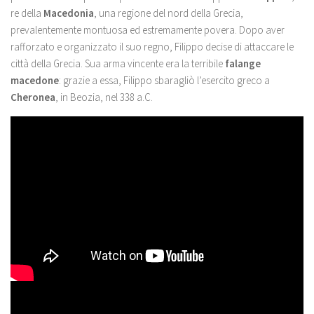
re della
Macedonia
, una regione del nord della Grecia,
prevalentemente montuosa ed estremamente povera. Dopo aver
rafforzato e organizzato il suo regno, Filippo decise di attaccare le
città della Grecia. Sua arma vincente era la terribile
falange
macedone
: grazie a essa, Filippo sbaragliò l’esercito greco a
Cheronea
, in Beozia, nel 338 a.C.