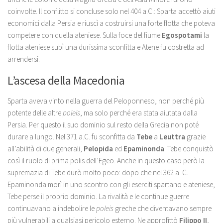
coinvolte. Il conflitto si concluse solo nel 404 a.C.: Sparta accettò aiuti
economici dalla Persia e riuscì a costruirsi una forte flotta che poteva
competere con quella ateniese. Sulla foce del fiume
Egospotami
la
flotta ateniese subì una durissima sconfitta e Atene fu costretta ad
arrendersi.
L’ascesa della Macedonia
Sparta aveva vinto nella guerra del Peloponneso, non perché più
potente delle altre
poleis
, ma solo perché era stata aiutata dalla
Persia. Per questo il suo dominio sul resto della Grecia non poté
durare a lungo. Nel 371 a.C. fu sconfitta da
Tebe
a
Leuttra
grazie
all’abilità di due generali,
Pelopida
ed
Epaminonda
: Tebe conquistò
così il ruolo di prima polis dell’Egeo. Anche in questo caso però la
supremazia di Tebe durò molto poco: dopo che nel 362 a. C.
Epaminonda morì in uno scontro con gli eserciti spartano e ateniese,
Tebe perse il proprio dominio. La rivalità e le continue guerre
continuavano a indebolire le
poleis
greche che diventavano sempre
più vulnerabili a qualsiasi pericolo esterno. Ne approfittò
Filippo II
,