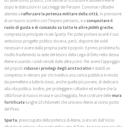
un abile uomo politico, che decise di ricostruire e abbellire Atene
dopo le distruzioni e i saccheggi dei Persiani. Convinse i cittadini
ateniesi a
rafforzare la potenza militare della città
, in previsione
di un nuovo scontro con l’Impero persiano, e a
conquistare il
ruolo di guida e di comando
su tutte le altre
poleis
greche
,
compresa la principale rivale Sparta. Per poter portare avanti il suo
ambizioso progetto politico doveva, però, disporre dei soldi
necessari e avere dalla propria parte il popolo. Il primo problema fu
risolto trasferendo la sede del tesoro della Lega di Delo nella stessa
Atene e usando i soldi versati dalle altre
poleis
. Per avere l’appoggio
del popolo
ridusse i privilegi degli aristocratici
e stabilì un
compenso in denaro per chi rivestiva una carica pubblica in modo
da permettere a tutte le classi, anche quelle più povere, di dedicarsi
alla vita politica. Inoltre, per proteggere i cittadini ed evitare che la
città fosse di nuovo invasa e saccheggiata, fece costruire delle
mura
fortificate
lunghe 10 chilometri che univano Atene al vicino porto
del Pireo.
Sparta
, preoccupata della potenza di Atene, si era sin dall’inizio
rifiutata di entrare a far parte della Lega di Delo. Anzi per opporsi alla