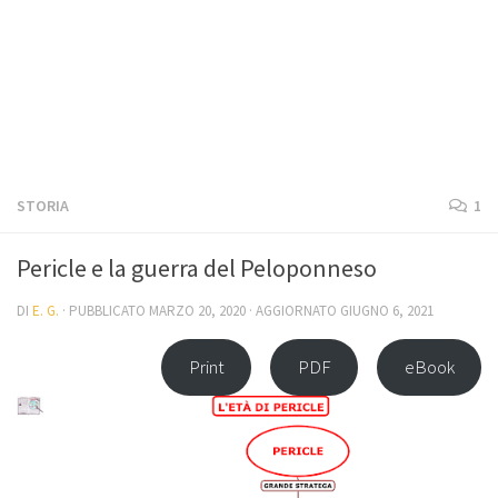
STORIA
1
Pericle e la guerra del Peloponneso
DI
E. G.
· PUBBLICATO
MARZO 20, 2020
· AGGIORNATO
GIUGNO 6, 2021
Print
PDF
eBook