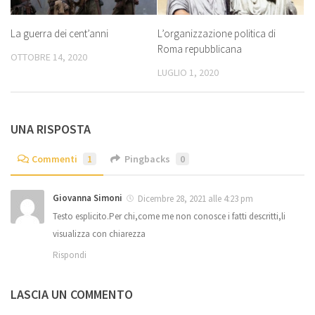
L’organizzazione politica di
La guerra dei cent’anni
Roma repubblicana
OTTOBRE 14, 2020
LUGLIO 1, 2020
UNA RISPOSTA
Commenti
1
Pingbacks
0
Giovanna Simoni
Dicembre 28, 2021 alle 4:23 pm
Testo esplicito.Per chi,come me non conosce i fatti descritti,li
visualizza con chiarezza
Rispondi
LASCIA UN COMMENTO