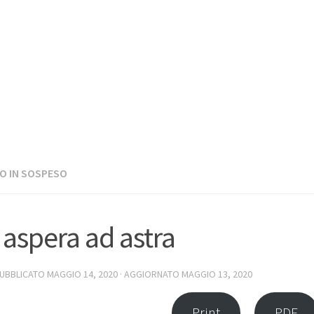
O IN SOSPESO
 aspera ad astra
PUBBLICATO
MAGGIO 14, 2020
· AGGIORNATO
MAGGIO 13, 2020
Print
PDF