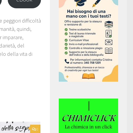
 peggiori difficoltà
manità, quindi,
r imparare,
darietà, del
lo della vita di
0