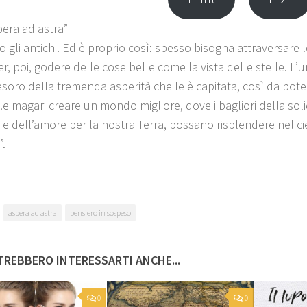
pera ad astra”
 gli antichi. Ed è proprio così: spesso bisogna attraversare le
r, poi, godere delle cose belle come la vista delle stelle. L’u
tesoro della tremenda asperità che le è capitata, così da pote
e magari creare un mondo migliore, dove i bagliori della soli
 e dell’amore per la nostra Terra, possano risplendere nel cie
”.
aspera ad astra
pensiero in sospeso
REBBERO INTERESSARTI ANCHE...
0
0