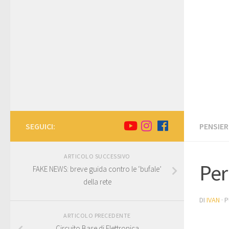
SEGUICI:
PENSIER
ARTICOLO SUCCESSIVO
Per
FAKE NEWS: breve guida contro le ‘bufale’
della rete
DI
IVAN
· 
ARTICOLO PRECEDENTE
Circuito Base di Elettronica