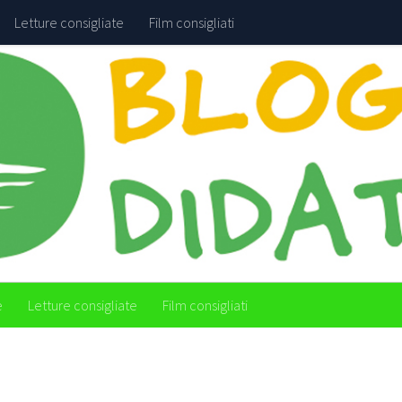
Letture consigliate
Film consigliati
e
Letture consigliate
Film consigliati