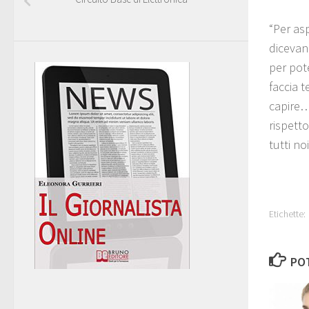
“Per as
dicevano
per pote
faccia 
capire…
rispetto
tutti noi
Etichette:
POT