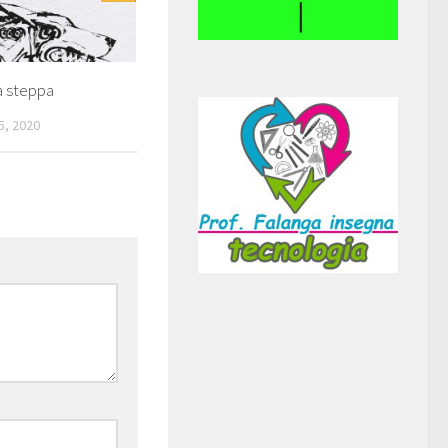
la steppa
, 2020