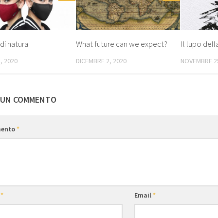
di natura
What future can we expect?
Il lupo del
, 2020
DICEMBRE 2, 2020
NOVEMBRE 25
 UN COMMENTO
ento
*
e
*
Email
*