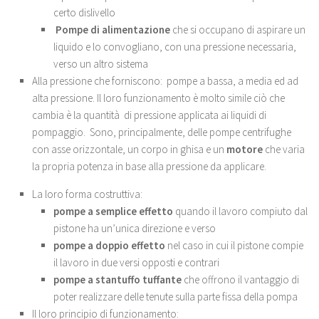
certo dislivello
Pompe di alimentazione
che si occupano di aspirare un
liquido e lo convogliano, con una pressione necessaria,
verso un altro sistema
Alla pressione che forniscono: pompe a bassa, a media ed ad
alta pressione. Il loro funzionamento è molto simile ciò che
cambia è la quantità di pressione applicata ai liquidi di
pompaggio. Sono, principalmente, delle pompe centrifughe
con asse orizzontale, un corpo in ghisa e un
motore
che varia
la propria potenza in base alla pressione da applicare.
La loro forma costruttiva:
pompe a semplice effetto
quando il lavoro compiuto dal
pistone ha un’unica direzione e verso
pompe a doppio effetto
nel caso in cui il pistone compie
il lavoro in due versi opposti e contrari
pompe a stantuffo tuffante
che offrono il vantaggio di
poter realizzare delle tenute sulla parte fissa della pompa
Il loro principio di funzionamento: