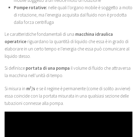
mobile soggetto a un veloce moto di rotazione
Pompe rotative:
nelle quali l’organo mobile è soggetto a moto
di rotazione, ma l’energia acquisita dal fluido non è prodotta
dalla forza centrifuga
Le caratteristiche fondamentali di una
macchina idraulica
operatrice
riguardano la quantità di liquido che essa è in grado di
elaborare in un certo tempo e l’energia che essa può comunicare al
liquido stesso.
Si definisce
portata di una pompa
il volume di fluido che attraversa
la macchina nell’unità di tempo.
Si misura in
m
3
/s
e se il regime è permanente (come di solito avviene)
essa coincide con la portata misurata in una qualsiasi sezione delle
tubazioni connesse alla pompa.