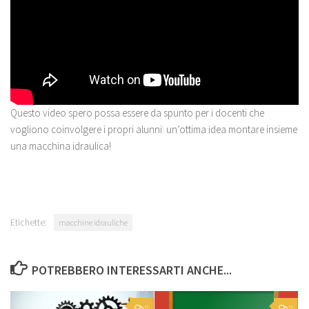
Questo video spero possa essere da spunto per i docenti che
vogliono coinvolgere i propri alunni: un’ottima idea montare insieme
una macchina idraulica!
Etichette:
macchine idrauliche
POTREBBERO INTERESSARTI ANCHE...
0
0