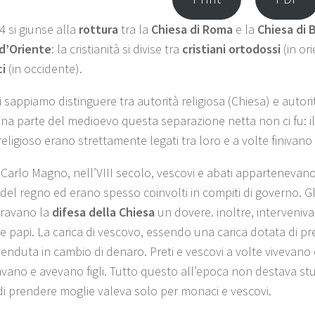
4 si giunse alla
rottura
tra la
Chiesa di Roma
e la
Chiesa di 
d’Oriente
: la cristianità si divise tra
cristiani ortodossi
(in or
ci
(in occidente).
 sappiamo distinguere tra autorità religiosa (Chiesa) e autorit
na parte del medioevo questa separazione netta non ci fu: il 
eligioso erano strettamente legati tra loro e a volte finivano
 Carlo Magno, nell’VIII secolo, vescovi e abati appartenevan
del regno ed erano spesso coinvolti in compiti di governo. Gli
ravano la
difesa della Chiesa
un dovere. inoltre, interveniva
 e papi. La carica di vescovo, essendo una carica dotata di pr
venduta in cambio di denaro. Preti e vescovi a volte vivevano 
avano e avevano figli. Tutto questo all’epoca non destava stu
 di prendere moglie valeva solo per monaci e vescovi.