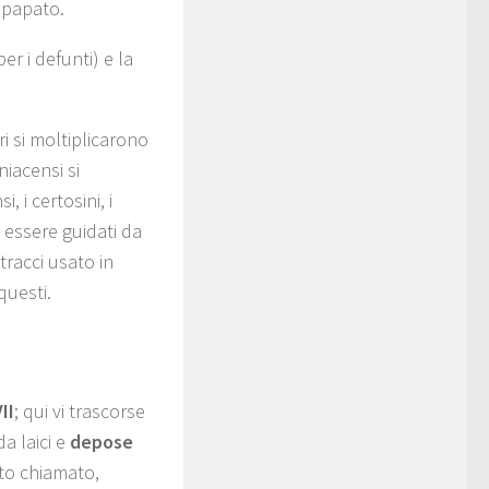
 papato.
per i defunti) e la
 si moltiplicarono
niacensi si
 i certosini, i
 essere guidati da
tracci usato in
questi.
II
; qui vi trascorse
da laici e
depose
ato chiamato,