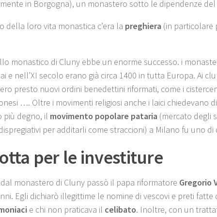
amente in Borgogna), un monastero sotto le dipendenze del
o della loro vita monastica c’era la
preghiera
(in particolare 
llo monastico di Cluny ebbe un enorme successo. i monasteri
ai e nell’XI secolo erano già circa 1400 in tutta Europa. Ai clu
ro presto nuovi ordini benedettini riformati, come i cistercensi,
esi …. Oltre i movimenti religiosi anche i laici chiedevano di
o più degno, il
movimento popolare pataria
(mercato degli s
dispregiativi per additarli come straccioni) a Milano fu uno di 
lotta per le investiture
 dal monastero di Cluny passò il papa riformatore
Gregorio V
nni. Egli dichiarò illegittime le nomine di vescovi e preti fatte 
imoniaci
e chi non praticava il
celibato
. Inoltre, con un tratt