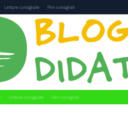
Letture consigliate
Film consigliati
e
Letture consigliate
Film consigliati