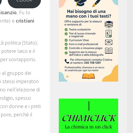
Bisanzio
. Fu lo
iente) e
cristiani
à politica (Stato).
potere laico e il
 per sovrapporsi.
o al gruppo dei
 stessi imperatori
no nell’elezione di
estigio, spesso
con donne e i preti
pore, perchè il