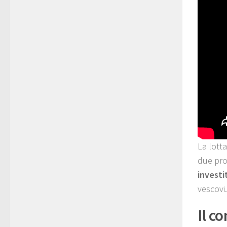
La lott
due prot
investi
vescovi.
Il c