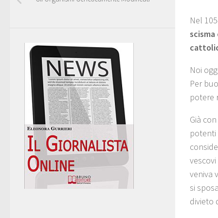
Nel 105
scisma 
cattoli
Noi oggi
Per buo
potere r
Già con
potenti 
conside
vescovi
veniva 
si spos
divieto