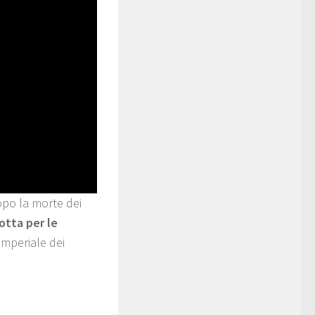
opo la morte dei
lotta per le
 imperiale dei