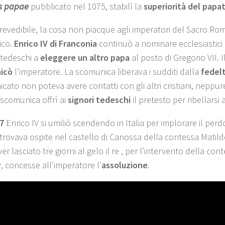
s papae
pubblicato nel 1075, stabilì la
superiorità del papa
evedibile, la cosa non piacque agli imperatori del Sacro R
ico.
Enrico IV di Franconia
continuò a nominare ecclesiastici 
 tedeschi a
eleggere un altro papa
al posto di Gregorio VII. I
icò
l’imperatore. La scomunica liberava i sudditi dalla
fedel
ato non poteva avere contatti con gli altri cristiani, neppure
 scomunica offrì ai
signori tedeschi
il pretesto per ribellarsi 
7
Enrico IV si umiliò scendendo in Italia per implorare il perd
 trovava ospite nel castello di Canossa della contessa Matild
r lasciato tre giorni al gelo il re , per l’intervento della con
, concesse all’imperatore l’
assoluzione
.