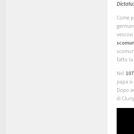
Dictatu
Come pr
german
vescovi
scomun
scomunic
fatto la
Nel
107
papa si
Dopo ave
di Cluny