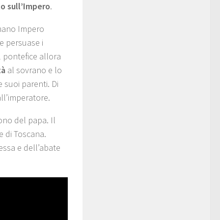
to sull’Impero
.
omano Impero
e persuase i
l pontefice allora
tà
al sovrano e lo
 suoi parenti. Di
all’imperatore.
ono del papa. Il
e di Toscana.
tessa e dell’abate