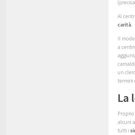
(precis
Al centr
carità
.
Il mode
a centin
aggiunse
camaldon
un cler
termini 
La 
Proprio
alcuni a
tutti i
s