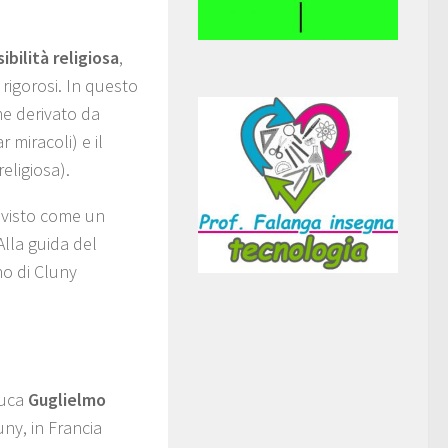
bilità religiosa
,
rigorosi. In questo
e derivato da
 miracoli) e il
eligiosa).
u visto come un
 Alla guida del
o di Cluny
 duca
Guglielmo
uny, in Francia