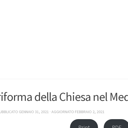
riforma della Chiesa nel Me
PUBBLICATO
GENNAIO 31, 2021
· AGGIORNATO
FEBBRAIO 2, 2021
Print
PDF