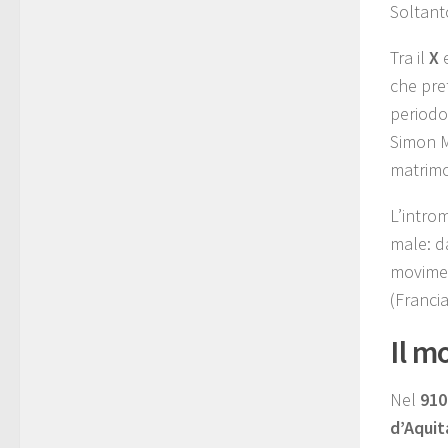
Soltanto
Tra il
X
e
che pre
periodo
Simon Ma
matrimo
L’introm
male: d
movimen
(Francia
Il m
Nel
910
d’Aquit