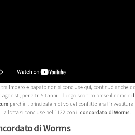
a tra Impero e papato non si concluse qui, continuò anche d
agonisti, per altri 50 anni. il lungo scontro prese il nome di
ture
perchè il principale motivo del conflitto era l’investitura
 La lotta si concluse nel 1122 con il
concordato di Worms
.
oncordato di Worms