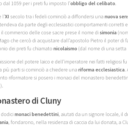
 dal 1059 per i preti fu imposto l’
obbligo del celibato
.
 l’
XI
secolo tra i fedeli cominciò a diffondersi una
nuova sensi
tendeva da parte degli ecclesiastici comportamenti corretti e 
 il commercio delle cose sacre prese il nome di
simonia
(nom
go che cercò di acquistare dall’apostolo Pietro il poter di far
nio dei preti fu chiamato
nicolaismo
(dal nome di una setta r
issione del potere laico e dell’imperatore nei fatti religiosi f
a più parti si cominciò a chiedere una
riforma ecclesiastica
.
to riformatore si posero i monaci del monastero benedettin
).
onastero di Cluny
dodici
monaci benedettini
, aiutati da un signore locale, il
ania
, fondarono, nella residenza di caccia da lui donata, a Cl