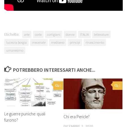
Etichette:
arte
corte
cortigiani
donne
ITALIA
letterature
lucrezia borgia
mecenate
medioevo
principi
rinascimento
umanesimo
POTREBBERO INTERESSARTI ANCHE...
0
1
Le guerre puniche: quali
Chi era Pericle?
furono?
DICEMBRE 2, 2020