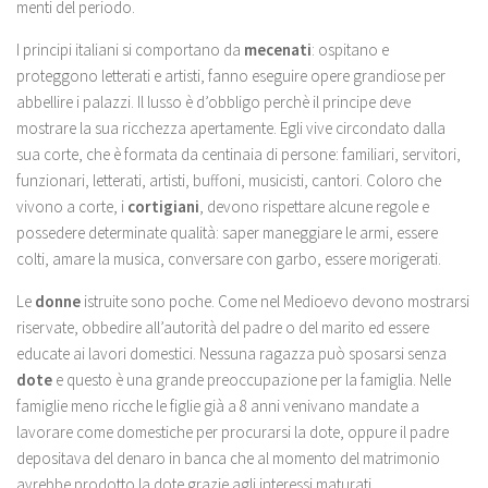
menti del periodo.
I principi italiani si comportano da
mecenati
: ospitano e
proteggono letterati e artisti, fanno eseguire opere grandiose per
abbellire i palazzi. Il lusso è d’obbligo perchè il principe deve
mostrare la sua ricchezza apertamente. Egli vive circondato dalla
sua corte, che è formata da centinaia di persone: familiari, servitori,
funzionari, letterati, artisti, buffoni, musicisti, cantori. Coloro che
vivono a corte, i
cortigiani
, devono rispettare alcune regole e
possedere determinate qualità: saper maneggiare le armi, essere
colti, amare la musica, conversare con garbo, essere morigerati.
Le
donne
istruite sono poche. Come nel Medioevo devono mostrarsi
riservate, obbedire all’autorità del padre o del marito ed essere
educate ai lavori domestici. Nessuna ragazza può sposarsi senza
dote
e questo è una grande preoccupazione per la famiglia. Nelle
famiglie meno ricche le figlie già a 8 anni venivano mandate a
lavorare come domestiche per procurarsi la dote, oppure il padre
depositava del denaro in banca che al momento del matrimonio
avrebbe prodotto la dote grazie agli interessi maturati.