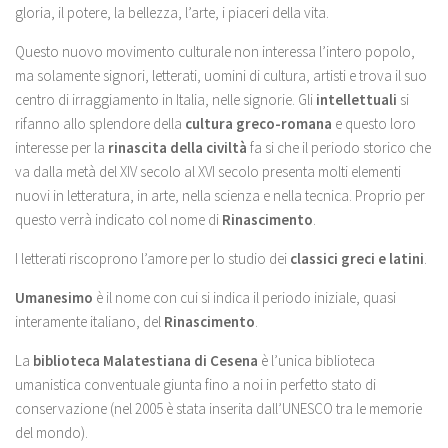
gloria, il potere, la bellezza, l’arte, i piaceri della vita.
Questo nuovo movimento culturale non interessa l’intero popolo,
ma solamente signori, letterati, uomini di cultura, artisti e trova il suo
centro di irraggiamento in Italia, nelle signorie. Gli
intellettuali
si
rifanno allo splendore della
cultura greco-romana
e questo loro
interesse per la
rinascita della civiltà
fa si che il periodo storico che
va dalla metà del XIV secolo al XVI secolo presenta molti elementi
nuovi in letteratura, in arte, nella scienza e nella tecnica. Proprio per
questo verrà indicato col nome di
Rinascimento
.
I letterati riscoprono l’amore per lo studio dei
classici greci e latini
.
Umanesimo
è il nome con cui si indica il periodo iniziale, quasi
interamente italiano, del
Rinascimento
.
La
biblioteca Malatestiana di Cesena
è l’unica biblioteca
umanistica conventuale giunta fino a noi in perfetto stato di
conservazione (nel 2005 è stata inserita dall’UNESCO tra le memorie
del mondo).