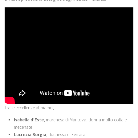
Tra le eccellenze abbiamo;
Isabella d’Este
, marchesa di Mantova, donna molto colta e
mecenate
Lucrezia Borgia
, duchessa di Ferrara