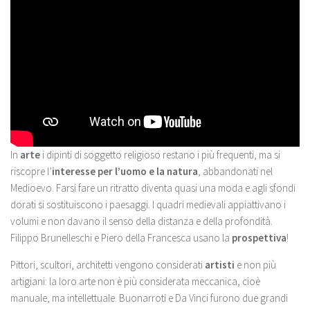
In
arte
i dipinti di soggetto religioso restano i più frequenti, ma si
riscopre l’
interesse per l’uomo e la natura
, abbandonati nel
Medioevo. Farsi fare un ritratto diventa quasi una moda e agli sfondi
dorati si sostituiscono i paesaggi. I quadri medievali appiattivano i
volumi e non davano il senso della distanza e della profondità.
Filippo Brunelleschi e Piero della Francesca usano la
prospettiva
!
Pittori, scultori, architetti vengono considerati
artisti
e non più
artigiani: la loro arte non è più considerata meccanica, cioè
manuale, ma intellettuale. Buonarroti e Da Vinci furono due grandi