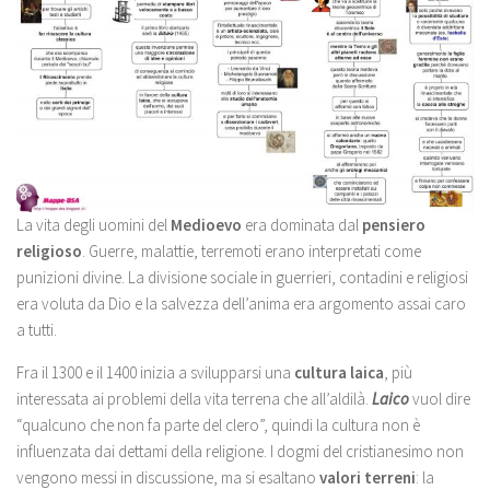
La vita degli uomini del
Medioevo
era dominata dal
pensiero
religioso
. Guerre, malattie, terremoti erano interpretati come
punizioni divine. La divisione sociale in guerrieri, contadini e religiosi
era voluta da Dio e la salvezza dell’anima era argomento assai caro
a tutti.
Fra il 1300 e il 1400 inizia a svilupparsi una
cultura laica
, più
interessata ai problemi della vita terrena che all’aldilà.
Laico
vuol dire
“qualcuno che non fa parte del clero”, quindi la cultura non è
influenzata dai dettami della religione. I dogmi del cristianesimo non
vengono messi in discussione, ma si esaltano
valori terreni
: la