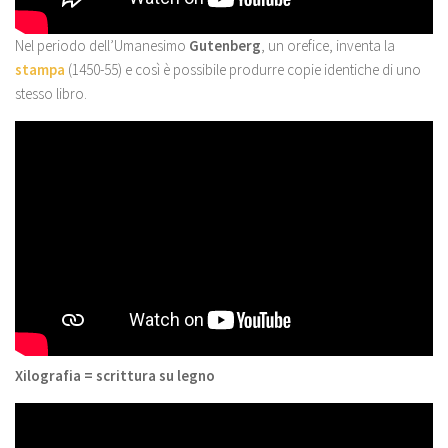
Nel periodo dell’Umanesimo
Gutenberg
, un orefice, inventa la
stampa
(1450-55) e così è possibile produrre copie identiche di uno
stesso libro.
Xilografia = scrittura su legno