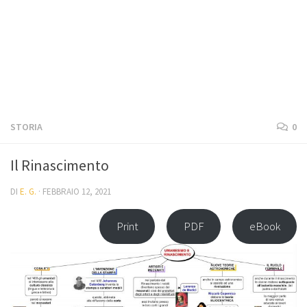
STORIA
0
Il Rinascimento
DI
E. G.
·
FEBBRAIO 12, 2021
Print
PDF
eBook