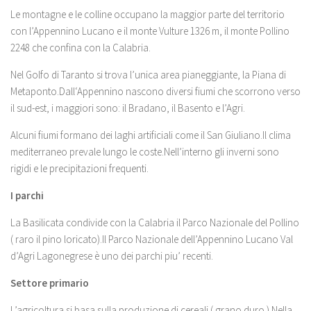
Le montagne e le colline occupano la maggior parte del territorio
con l’Appennino Lucano e il monte Vulture 1326 m, il monte Pollino
2248 che confina con la Calabria.
Nel Golfo di Taranto si trova l’unica area pianeggiante, la Piana di
Metaponto.Dall‘Appennino nascono diversi fiumi che scorrono verso
il sud-est, i maggiori sono: il Bradano, il Basento e l’Agri.
Alcuni fiumi formano dei laghi artificiali come il San Giuliano.Il clima
mediterraneo prevale lungo le coste.Nell’interno gli inverni sono
rigidi e le precipitazioni frequenti.
I parchi
La Basilicata condivide con la Calabria il Parco Nazionale del Pollino
( raro il pino loricato).Il Parco Nazionale dell’Appennino Lucano Val
d’Agri Lagonegrese è uno dei parchi piu’ recenti.
Settore primario
L’agricoltura si basa sulla produzione di cereali ( grano duro ).Nella