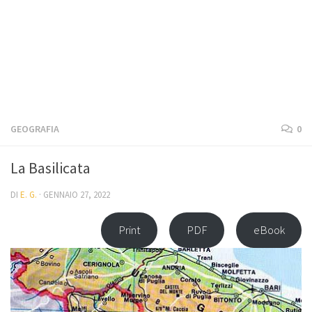
GEOGRAFIA
0
La Basilicata
DI
E. G.
·
GENNAIO 27, 2022
Print
PDF
eBook