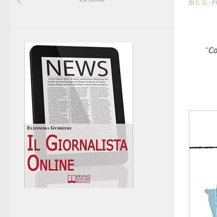
DI
E. G.
· 
“
Co