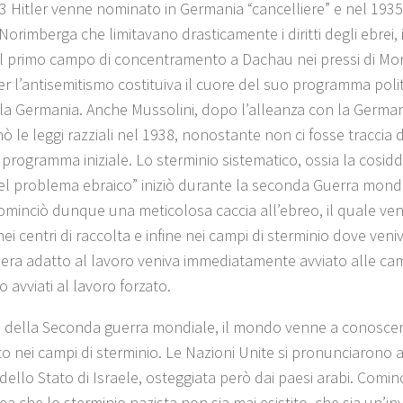
3 Hitler venne nominato in Germania “cancelliere” e nel 1935
 Norimberga che limitavano drasticamente i diritti degli ebrei,
il primo campo di concentramento a Dachau nei pressi di Mon
ler l’antisemitismo costituiva il cuore del suo programma poli
la Germania. Anche Mussolini, dopo l’alleanza con la German
ò le leggi razziali nel 1938, nonostante non ci fosse traccia 
 programma iniziale. Lo sterminio sistematico, ossia la cosid
del problema ebraico” iniziò durante la seconda Guerra mondial
ominciò dunque una meticolosa caccia all’ebreo, il quale ven
nei centri di raccolta e infine nei campi di sterminio dove veni
 era adatto al lavoro veniva immediatamente avviato alle camer
 avviati al lavoro forzato.
ne della Seconda guerra mondiale, il mondo venne a conosce
o nei campi di sterminio. Le Nazioni Unite si pronunciarono a
dello Stato di Israele, osteggiata però dai paesi arabi. Comin
dea che lo sterminio nazista non sia mai esistito, che sia un’i