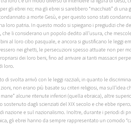
 tra loro c’è un modo diverso di intendere la figura di Gesù, che 
per gli ebrei no; ma gli ebrei si sarebbero “macchiati” di una 
 condannato a morte Gesù, e per questo sono stati condanna
a loro patria. In questo modo si spiegano i pregiudizi che def
ei, che li considerano un popolo dedito all’usura, che mesco
ini al loro cibo pasquale, e ancora si giustificano le leggi em
vessero nei ghetti, le persecuzioni spesso attuate non per mot
opriarsi dei loro beni, fino ad arrivare ai tanti massacri perp
i loro.
 di svolta arrivò con le leggi razziali, in quanto le discriminaz
ioni, non erano più basate su criteri religiosi, ma sull’idea c
mane” alcune ritenute inferiori (quella ebraica), altre superior
o sostenuto dagli scienziati del XIX secolo e che ebbe ripercu
 di nazione e sul nazionalismo. Inoltre, durante i periodi di pr
ca, gli ebrei hanno da sempre rappresentato un comodo “ca