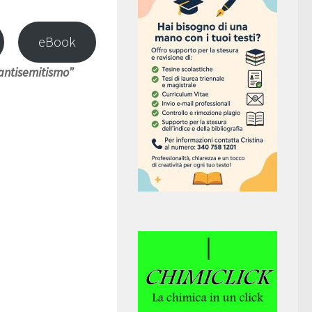
eBook
’antisemitismo”