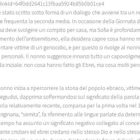
linkId=64f0dd2641c13fbaa5924b85b0b01ce4
 è stato scritto sotto forma di un dialogo che avviene tra un 
he frequenta la seconda media. In occasione della Giornata d
na deve svolgere un compito per casa, ma Sofia è profondam
omento dell’antisemitismo, ella desidera capire cosa hanno mai
ntare vittime di un genocidio, e per questo si rivolge al nonn
 personali. Il nonno suggerisce innanzi tutto un capovolgim
 iniziale: non cosa hanno fatto gli Ebrei, ma cosa molti p
nonno inizia a ripercorrere la storia del popolo ebraico, vitti
egiudizi, dapprima soffermandosi sul significato della parola
ola relativamente recente, comparsa per la prima volta nel 
riginaria, “semita”, fa riferimento alle lingue parlate da deter
 tempo ha assunto un significato negativo collegato al concett
nte cristiani ed ebrei credano nello stesso Dio e nello stess