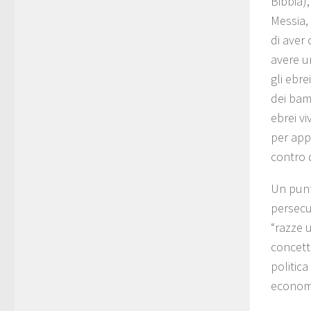
Bibbia),
Messia, 
di aver
avere un
gli ebr
dei bamb
ebrei vi
per appr
contro d
Un punto
persecuz
“razze u
concett
politica
economi