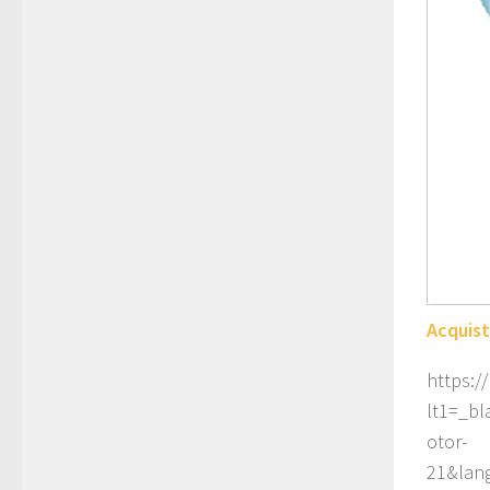
Acquis
https:
lt1=_b
otor-
21&lan