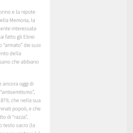
nonno e la nipote
ella Memoria, la
ente interessata
 fatto gli Ebrei
o “armato” dei suoi
ento della
ensano che abbiano
me ancora oggi di
 “antisemitismo”,
1879, che nella sua
minati popoli, e che
o di “razza”.
o testo sacro (la