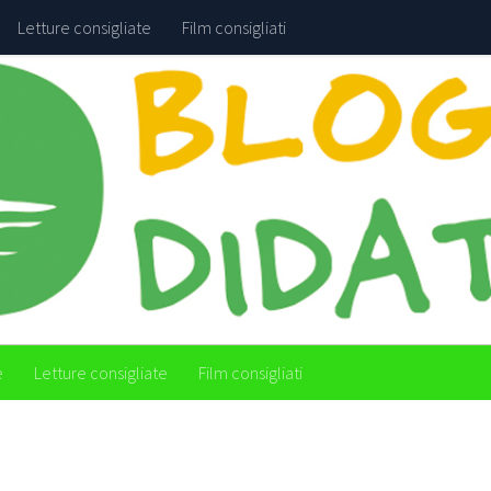
Letture consigliate
Film consigliati
e
Letture consigliate
Film consigliati