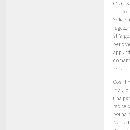
65261&
Il libro
Sofia c
ragazzi
all’arg
per dive
appunti
domanda
fatto.
Così il 
molti pr
una par
radice o
poi nel
Nonosta