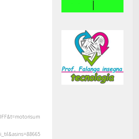
0FF&t=motorisum
_til&asins=88665