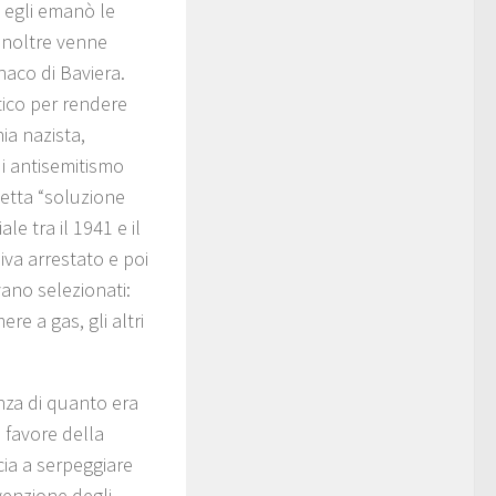
 egli emanò le
 inoltre venne
aco di Baviera.
tico per rendere
ia nazista,
di antisemitismo
detta “soluzione
e tra il 1941 e il
iva arrestato e poi
vano selezionati:
e a gas, gli altri
nza di quanto era
 favore della
cia a serpeggiare
nvenzione degli