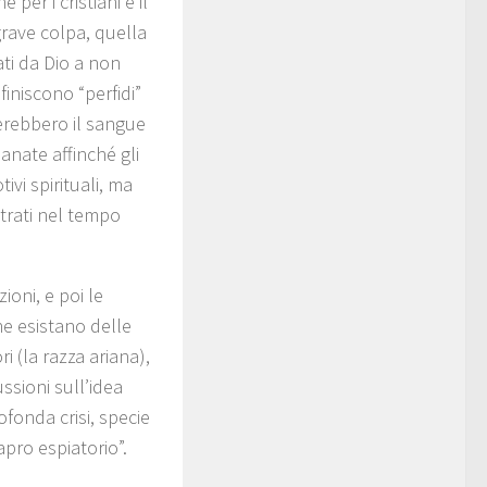
per i cristiani è il
grave colpa, quella
ti da Dio a non
iniscono “perfidi”
lerebbero il sangue
anate affinché gli
ivi spirituali, ma
etrati nel tempo
ioni, e poi le
he esistano delle
i (la razza ariana),
ssioni sull’idea
ofonda crisi, specie
pro espiatorio”.