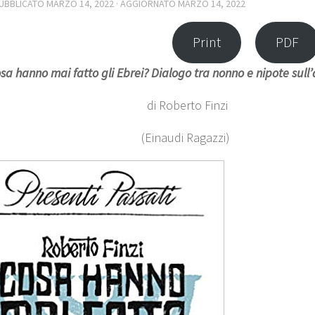
PUBBLICATO
MARZO 14, 2022
· AGGIORNATO
MARZO 14, 2022
Print
PDF
sa hanno mai fatto gli Ebrei? Dialogo tra nonno e nipote sull
di Roberto Finzi
(Einaudi Ragazzi)