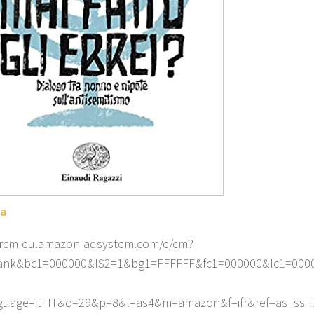
ta
//rcm-eu.amazon-adsystem.com/e/cm?
lank&bc1=000000&IS2=1&bg1=FFFFFF&fc1=000000&lc1=000
guage=it_IT&o=29&p=8&l=as4&m=amazon&f=ifr&ref=as_ss_li