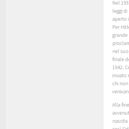
Nel 193
leggi di
aperto 
Per Hit
grande 
proclam
nel suo
finale 
1942. C
inviato 
chi non
venivano
Alla fi
avvenut
nascita 
così l’i