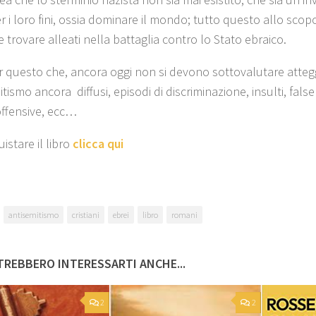
r i loro fini, ossia dominare il mondo; tutto questo allo scopo
e trovare alleati nella battaglia contro lo Stato ebraico.
r questo che, ancora oggi non si devono sottovalutare atteg
tismo ancora diffusi, episodi di discriminazione, insulti, false
 offensive, ecc…
istare il libro
clicca qui
antisemitismo
cristiani
ebrei
libro
romani
REBBERO INTERESSARTI ANCHE...
2
2