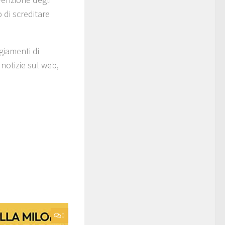
 di screditare
giamenti di
 notizie sul web,
0