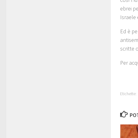
ebrei pe
Israele 
Ed è pe
antisemi
scritte
Per acqu
Etichette:
POT