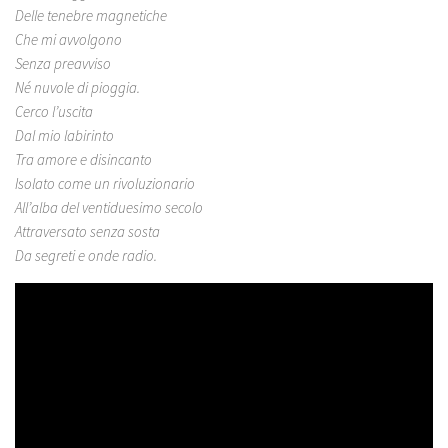
Delle tenebre magnetiche
Che mi avvolgono
Senza preavviso
Né nuvole di pioggia.
Cerco l’uscita
Dal mio labirinto
Tra amore e disincanto
Isolato come un rivoluzionario
All’alba del ventiduesimo secolo
Attraversato senza sosta
Da segreti e onde radio.