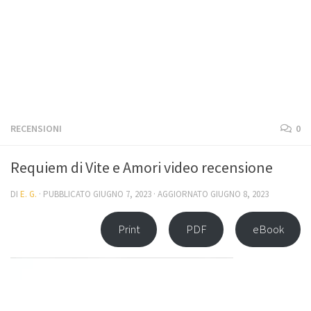
RECENSIONI
0
Requiem di Vite e Amori video recensione
DI
E. G.
· PUBBLICATO
GIUGNO 7, 2023
· AGGIORNATO
GIUGNO 8, 2023
Print
PDF
eBook