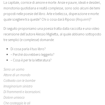
La capitale, cornice di amore e morte. Ansie e paure, ideali e desideri,
monotonia quotidiana e realtà complesse, sono solo alcuni dei temi
proposti nelle poesie del libro. Arte e bellezza, disperazione e morte:
quale scegliere tra queste? Chi o cosa darà Riposo (
Requiem
)?
Di seguito proponiamo una poesia tratta dalla raccolta e una video
recensione dell’autore Alessio Miglietta, al quale abbiamo sottoposto
tre semplici (e complesse) domande:
Di cosa parla il tuo libro?
– Perchè dovrebbero leggerlo?
– Cosa è per te la letteratura?
Sono un uomo
Attore di un mondo
Coltivato con le bombe
Imaginarium sinistro
Di frammenti e lacerazioni.
Dolore univoco
Che costeggia le ali