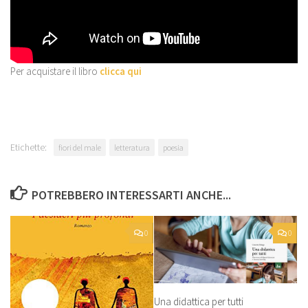
Per acquistare il libro
clicca qui
Etichette:
fiori del male
letteratura
poesia
POTREBBERO INTERESSARTI ANCHE...
0
0
Una didattica per tutti