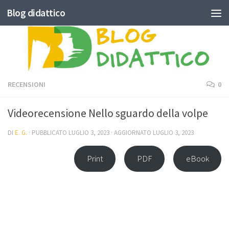
Blog didattico
Skip to content
RECENSIONI
0
Videorecensione Nello sguardo della volpe
DI
E. G.
· PUBBLICATO
LUGLIO 3, 2023
· AGGIORNATO
LUGLIO 3, 2023
Print
PDF
eBook