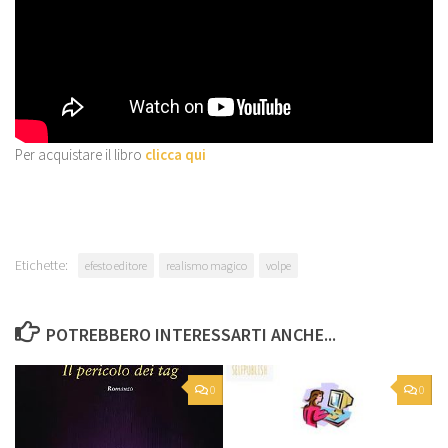
Per acquistare il libro
clicca qui
Etichette:
efesto editore
realismo magico
volpe
POTREBBERO INTERESSARTI ANCHE...
0
0