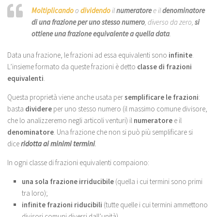
Moltiplicando
o
dividendo
il
numeratore
e il
denominatore
di una frazione per uno stesso numero
, diverso da zero,
si
ottiene una frazione equivalente a quella data
.
Data una frazione, le frazioni ad essa equivalenti sono
infinite
.
L’insieme formato da queste frazioni è detto
classe di frazioni
equivalenti
.
Questa proprietà viene anche usata per
semplificare le frazioni
:
basta
dividere
per uno stesso numero (il massimo comune divisore,
che lo analizzeremo negli articoli venturi) il
numeratore
e il
denominatore
. Una frazione che non si può più semplificare si
dice
ridotta ai minimi termini
.
In ogni classe di frazioni equivalenti compaiono:
una sola frazione irriducibile
(quella i cui termini sono primi
tra loro);
infinite frazioni riducibili
(tutte quelle i cui termini ammettono
divisori comuni diversi dall’unità).