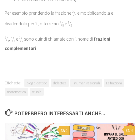
Per esempio prendendo la frazione
2
/
e moltiplicandola e
4
dividendola per 2, otterremo
4
/
e
1
/
.
8
2
2
/
,
4
/
e
1
/
sono quindi chiamate con il nome di
frazioni
4
8
2
complementari
.
Etichette:
blog didattico
didattica
I numeri razionali
Le frazioni
matematica
scuola
POTREBBERO INTERESSARTI ANCHE...
0
4