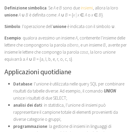
Definizione simbolica
: Se
A
e
B
sono due
insiemi
, allora la loro
unione
A
∪
B
è definita come:
A
∪
B
= {
x |
x
∈
A
o
x
∈
B
}.
Simbolo
: l’operazione dell’
unione
è indicata con il simbolo ∪.
Esempio
: qualora avessimo un insieme
A
, contenente l’insieme delle
lettere che compongono la parola
albero
, e un insieme
B
, avente per
insieme le lettere che compongo la parola
casa
, la loro unione
equivarrà a
A
∪
B
= {a, l, b, e, r, o, c, s}.
Applicazioni quotidiane
Database
: l’unione è utilizzata nelle query SQL per combinare
risultati da tabelle diverse. Ad esempio, il comando
UNION
unisce i risultati di due SELECT;
analisi dei dati
: in statistica, l’unione di insiemi può
rappresentare il campione totale di elementi provenienti da
diverse categorie o gruppi;
programmazione
: la gestione di insiemi in linguaggi di