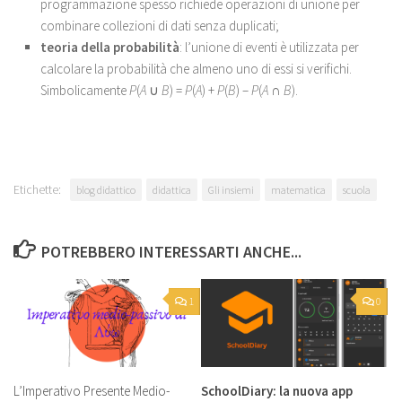
programmazione spesso richiede operazioni di unione per
combinare collezioni di dati senza duplicati;
teoria della probabilità
: l’unione di eventi è utilizzata per
calcolare la probabilità che almeno uno di essi si verifichi.
Simbolicamente
P
(
A
∪
B
) =
P
(
A
) +
P
(
B
) –
P
(
A
∩
B
).
Etichette:
blog didattico
didattica
Gli insiemi
matematica
scuola
POTREBBERO INTERESSARTI ANCHE...
1
0
L’Imperativo Presente Medio-
SchoolDiary: la nuova app