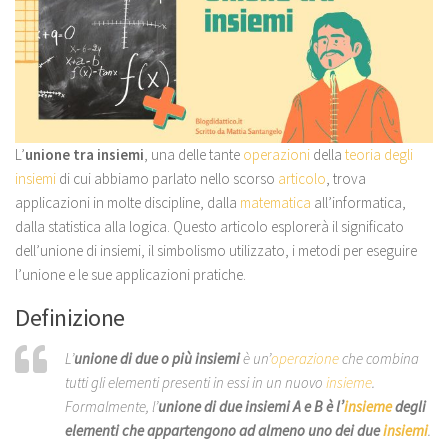
L’
unione tra insiemi
, una delle tante
operazioni
della
teoria degli
insiemi
di cui abbiamo parlato nello scorso
articolo
, trova
applicazioni in molte discipline, dalla
matematica
all’informatica,
dalla statistica alla logica. Questo articolo esplorerà il significato
dell’unione di insiemi, il simbolismo utilizzato, i metodi per eseguire
l’unione e le sue applicazioni pratiche.
Definizione
L’
unione di due o più insiemi
è un’
operazione
che combina
tutti gli elementi presenti in essi in un nuovo
insieme
.
Formalmente, l’
unione di due insiemi
A
e
B
è l’
insieme
degli
elementi che appartengono ad almeno uno dei due
insiemi
.