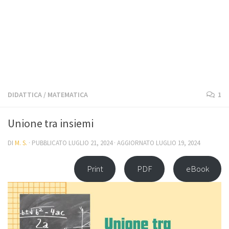
DIDATTICA
/
MATEMATICA
1
Unione tra insiemi
DI
M. S.
· PUBBLICATO
LUGLIO 21, 2024
· AGGIORNATO
LUGLIO 19, 2024
Print
PDF
eBook