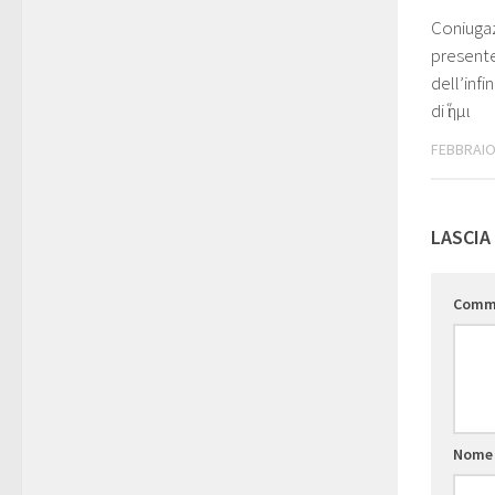
Coniugaz
presente
dell’infi
di ἵημι
FEBBRAIO
LASCIA
Comm
Nom