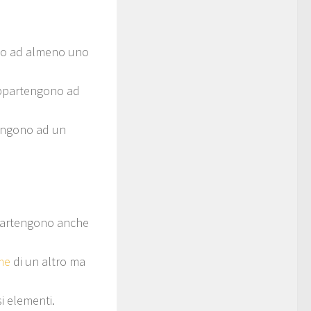
ono ad almeno uno
 appartengono ad
engono ad un
artengono anche
me
di un altro ma
si elementi.