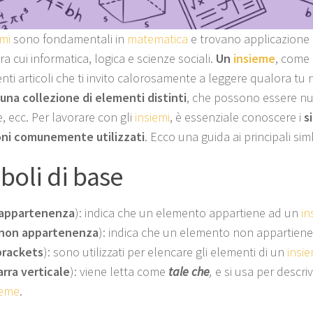
emi
sono fondamentali in
matematica
e trovano applicazione i
ra cui informatica, logica e scienze sociali.
Un
insieme
, come
nti articoli che ti invito calorosamente a leggere qualora tu 
 una collezione di elementi distinti
, che possono essere num
, ecc. Per lavorare con gli
insiemi
, è essenziale conoscere i
s
ni comunemente utilizzati
. Ecco una guida ai principali simb
boli di base
appartenenza
): indica che un elemento appartiene ad un
in
non appartenenza
): indica che un elemento non appartien
brackets
): sono utilizzati per elencare gli elementi di un
insi
arra verticale
): viene letta come
tale che
,
e si usa per descri
ieme
.