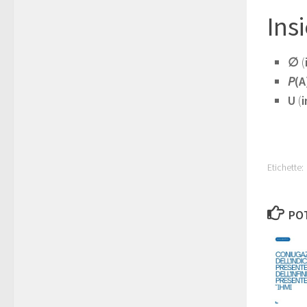
Ins
∅
(
P
(A
U
(
Etichette:
POT