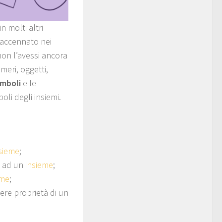
n molti altri
 accennato nei
non l’avessi ancora
eri, oggetti,
imboli
e le
oli degli insiemi.
sieme
;
e ad un
insieme
;
eme
;
vere proprietà di un