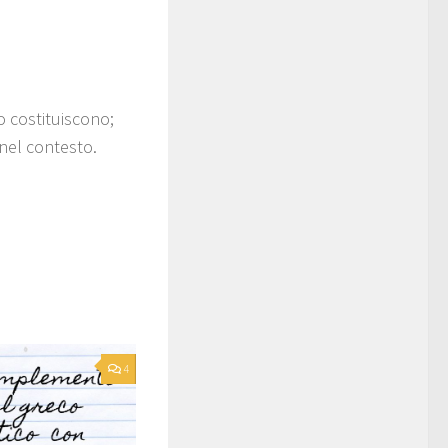
lo costituiscono;
i nel contesto.
4