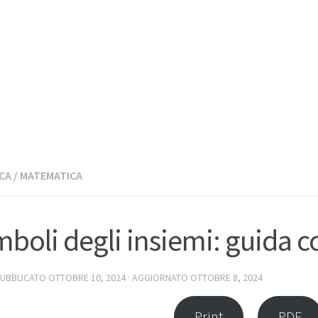
CA
/
MATEMATICA
imboli degli insiemi: guida 
PUBBLICATO
OTTOBRE 10, 2024
· AGGIORNATO
OTTOBRE 8, 2024
Print
PDF