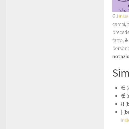
Gli
insi
campi, t
precede
fatto,
è
persone
notazio
Sim
∈
(
∉
(
{}
(
|
(
b
ins