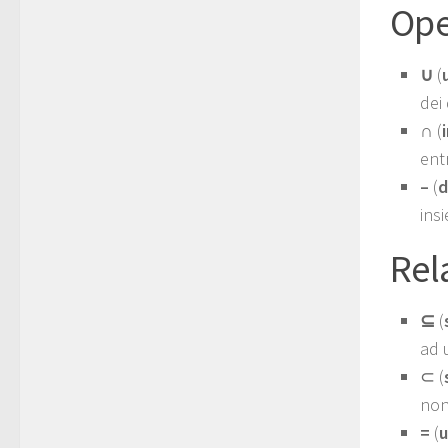
Ope
∪
(
dei
∩
(
entr
–
(
d
ins
Rel
⊆
(
ad 
⊂
(
non
=
(
u