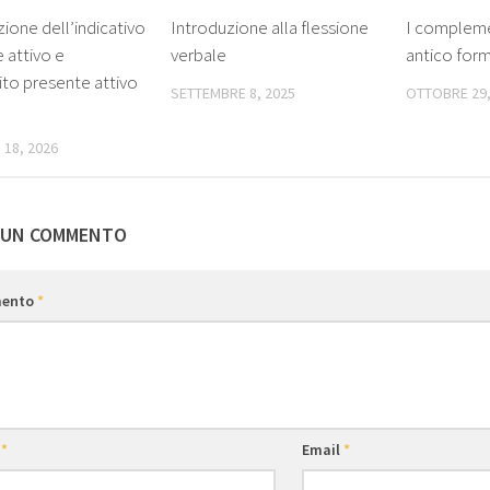
ione dell’indicativo
Introduzione alla flessione
I compleme
 attivo e
verbale
antico forma
nito presente attivo
SETTEMBRE 8, 2025
OTTOBRE 29,
 18, 2026
 UN COMMENTO
ento
*
e
*
Email
*