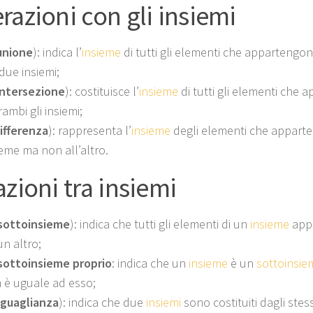
razioni con gli insiemi
unione
): indica l’
insieme
di tutti gli elementi che apparteng
 due insiemi;
intersezione
): costituisce l’
insieme
di tutti gli elementi che
ambi gli insiemi;
ifferenza
): rappresenta l’
insieme
degli elementi che appart
ieme ma non all’altro.
azioni tra insiemi
sottoinsieme
): indica che tutti gli elementi di un
insieme
app
un altro;
sottoinsieme proprio
: indica che un
insieme
è un
sottoinsie
 è uguale ad esso;
guaglianza
): indica che due
insiemi
sono costituiti dagli stes