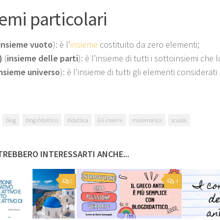
iemi particolari
insieme vuoto
): è l’
insieme
costituito da zero elementi;
)
(
insieme delle parti
): è l’insieme di tutti i sottoinsiemi che 
insieme universo
): è l’insieme di tutti gli elementi considerat
blog
blog didattico
didattica
Gli insiemi
matematica
scuola
REBBERO INTERESSARTI ANCHE...
0
4