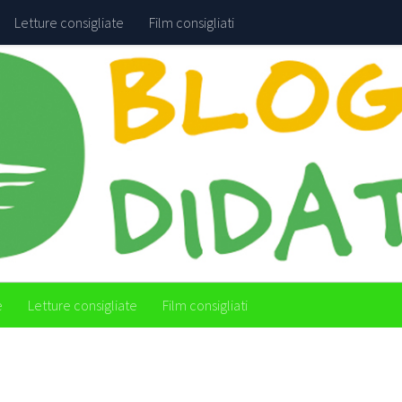
Letture consigliate
Film consigliati
e
Letture consigliate
Film consigliati