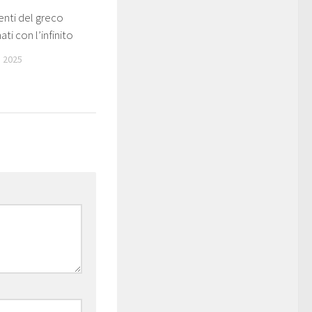
nti del greco
ti con l’infinito
 2025