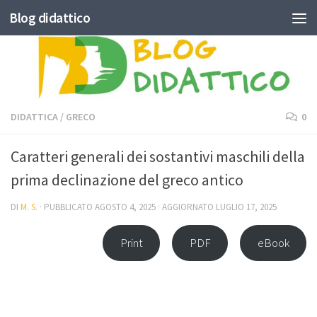
Blog didattico
Skip to content
DIDATTICA
/
GRECO
0
Caratteri generali dei sostantivi maschili della
prima declinazione del greco antico
DI
M. S.
· PUBBLICATO
AGOSTO 4, 2025
· AGGIORNATO
LUGLIO 17, 2025
Print
PDF
eBook