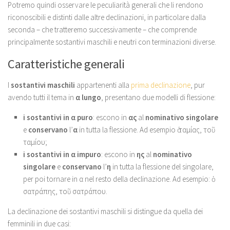
Potremo quindi osservare le peculiarità generali che li rendono
riconoscibili e distinti dalle altre declinazioni, in particolare dalla
seconda – che tratteremo successivamente – che comprende
principalmente sostantivi maschili e neutri con terminazioni diverse.
Caratteristiche generali
I
sostantivi maschili
appartenenti alla
prima declinazione
, pur
avendo tutti il tema in
α lungo
, presentano due modelli di flessione:
i sostantivi in α puro
: escono in
ας
al
nominativo singolare
e
conservano
l’
α
in tutta la flessione. Ad esempio ὁ ταμίας, τοῦ
ταμίου;
i sostantivi in α
impuro
: escono in
ης
al
nominativo
singolare
e
conservano
l’
η
in tutta la flessione del singolare,
per poi tornare in α nel resto della declinazione. Ad esempio: ὁ
σατράπης, τοῦ σατράπου.
La declinazione dei sostantivi maschili si distingue da quella dei
femminili in due casi: