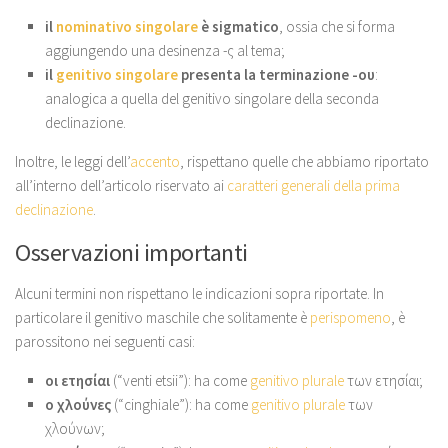
il
nominativo
singolare
è sigmatico
, ossia che si forma
aggiungendo una desinenza -ς al tema;
il
genitivo singolare
presenta la terminazione -ου
:
analogica a quella del genitivo singolare della seconda
declinazione.
Inoltre, le leggi dell’
accento
, rispettano quelle che abbiamo riportato
all’interno dell’articolo riservato ai
caratteri generali della prima
declinazione
.
Osservazioni importanti
Alcuni termini non rispettano le indicazioni sopra riportate. In
particolare il genitivo maschile che solitamente è
perispomeno
, è
parossitono nei seguenti casi:
οι ετησίαι
(“venti etsii”): ha come
genitivo plurale
των ετησίαι;
ο χλούνες
(“cinghiale”): ha come
genitivo plurale
των
χλούνων;