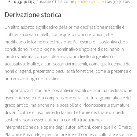
ο χρήστης
(“usuraio”): ha come
genitivo plurale
των χρήστων
Derivazione storica
Un altro aspetto significativo della prima declinazione maschile è
l’influenza di vari dialetti, come quello dorico e ionico, che
modificano le forme di declinazione. Per esempio, i sostantivi che si
concludono in -ης o -ας nel nominativo singolare si declinano in
modo simile ma con piccole variazioni a livello di genitivo o
accusativo. Inoltre, alcuni sostantivi maschili, come quelli derivati da
nomi di agenti, presentano peculiarità fonetiche, come la presenza di
una vocale lunga nella radice.
L’importanza di studiare i sostantivi maschili della prima declinazione
risiede non solo nella comprensione della struttura grammaticale del
greco antico, ma anche nella possibilità di riconoscere le sfumature
di significato e di uso nei testi classici. Le forme declinate di questi
sostantivi sono essenziali per la corretta traduzione e
interpretazione delle opere degli autori antichi, come quelli di Omero,
Platone e Aristotele, e per comprendere il contesto culturale e sociale