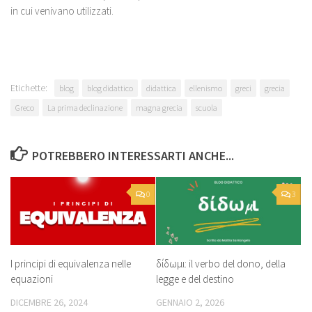
in cui venivano utilizzati.
Etichette:
blog
blog didattico
didattica
ellenismo
greci
grecia
Greco
La prima declinazione
magna grecia
scuola
POTREBBERO INTERESSARTI ANCHE...
0
3
I principi di equivalenza nelle
δίδωμι: il verbo del dono, della
equazioni
legge e del destino
DICEMBRE 26, 2024
GENNAIO 2, 2026