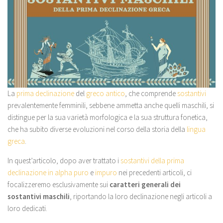
La
prima declinazione
del
greco antico
, che comprende
sostantivi
prevalentemente femminili, sebbene ammetta anche quelli maschili, si
distingue per la sua varietà morfologica e la sua struttura fonetica,
che ha subito diverse evoluzioni nel corso della storia della
lingua
greca
.
In quest’articolo, dopo aver trattato i
sostantivi della prima
declinazione in alpha puro
e
impuro
nei precedenti articoli, ci
focalizzeremo esclusivamente sui
caratteri generali dei
sostantivi maschili
, riportando la loro declinazione negli articoli a
loro dedicati.