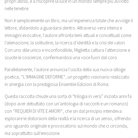
propri abissi, e a riscoprire la luce in un mondo sempre più avvolto
nelle tenebre.
Non è semplicemente un libro, ma un’esperienza totale che avvolge il
lettore, sfidandolo a guardarsi dentro. Attraverso versi intensi e
immagini evocative, l’autore affronta temi attuali e concettuali come
l’alienazione, la solitudine, la ricerca d’identità e la crisi dei valori.
Con uno stile unico e inconfondibile, Miglietta cattura l’attenzione e
scuote le coscienze, confermandosi una voce fuori dal coro.
Parallelamente, l’autore annuncia l’uscita della sua nuova silloge
poetica, *L’IMMAGINE DEFORME*, un progetto visionario realizzato
in sinergia con la prestigiosa Ensemble Edizioni di Roma.
Questa raccolta chiude una sorta di “trilogia in versi” iniziata anni fa
(dopo aver debuttato con un’antologia di racconti e un romanzo)
con *REQUIEM DI VITE E AMORI*, che sin dal principio intendeva
esplorare le distorsioni della realtà e la ricerca di un senso, offrendo
uno sguardo originale e provocatorio sul mondo che ci circonda,
ma soprattutto sull’emozione.