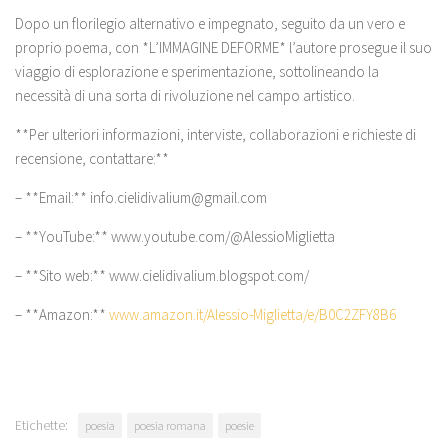
Dopo un florilegio alternativo e impegnato, seguito da un vero e
proprio poema, con *L’IMMAGINE DEFORME* l’autore prosegue il suo
viaggio di esplorazione e sperimentazione, sottolineando la
necessità di una sorta di rivoluzione nel campo artistico.
**Per ulteriori informazioni, interviste, collaborazioni e richieste di
recensione, contattare:**
– **Email:** info.cielidivalium@gmail.com
– **YouTube:** www.youtube.com/@AlessioMiglietta
– **Sito web:** www.cielidivalium.blogspot.com/
– **Amazon:**
www.amazon.it/Alessio-Miglietta/e/B0C2ZFY8B6
Etichette:
poesia
poesia romana
poesie