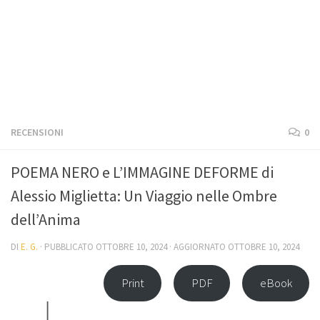
RECENSIONI
0
POEMA NERO e L’IMMAGINE DEFORME di
Alessio Miglietta: Un Viaggio nelle Ombre
dell’Anima
DI
E. G.
· PUBBLICATO
OTTOBRE 10, 2024
· AGGIORNATO
OTTOBRE 10, 2024
Print
PDF
eBook