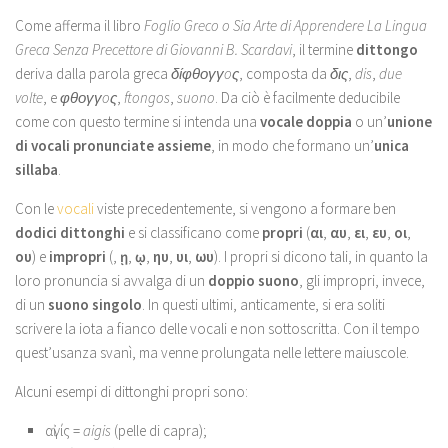
Come afferma il libro
Foglio Greco o Sia Arte di Apprendere La Lingua
Greca Senza Precettore di Giovanni B. Scardavi
, il termine
dittongo
deriva dalla parola greca
δίφθογγoς
, composta da
δις
,
dis
,
due
volte
, e
φθογγoς
,
ftongos
,
suono
. Da ciò è facilmente deducibile
come con questo termine si intenda una
vocale doppia
o un’
unione
di vocali
pronunciate assieme
, in modo che formano un’
unica
sillaba
.
Con le
vocali
viste precedentemente, si vengono a formare ben
dodici dittonghi
e si classificano come
propri
(
αι
,
αυ
,
ει
,
ευ
,
οι
,
ου
) e
impropri
(
,
ῃ
,
ῳ
,
ηυ
,
υι
,
ωυ
). I propri si dicono tali, in quanto la
loro pronuncia si avvalga di un
doppio suono
, gli impropri, invece,
di un
suono singolo
. In questi ultimi, anticamente, si era soliti
scrivere la iota a fianco delle vocali e non sottoscritta. Con il tempo
quest’usanza svanì, ma venne prolungata nelle lettere maiuscole.
Alcuni esempi di dittonghi propri sono:
αἰγίς =
aigis
(pelle di capra);