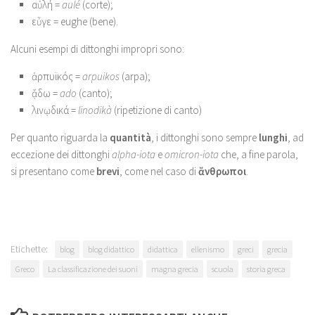
αὐλή =
aulé
(corte);
εὖγε = eughe (bene).
Alcuni esempi di dittonghi impropri sono:
ἁρπυϊκός =
arpuikos
(arpa);
ᾄδω =
ado
(canto);
λινῳδικά =
linodikà
(ripetizione di canto)
Per quanto riguarda la
quantità
, i dittonghi sono sempre
lunghi
, ad
eccezione dei dittonghi
alpha-iota
e
omicron-iota
che, a fine parola,
si presentano come
brevi
, come nel caso di
ἄνθρωποι
.
Etichette:
blog
blog didattico
didattica
ellenismo
greci
grecia
Greco
La classificazione dei suoni
magna grecia
scuola
storia greca