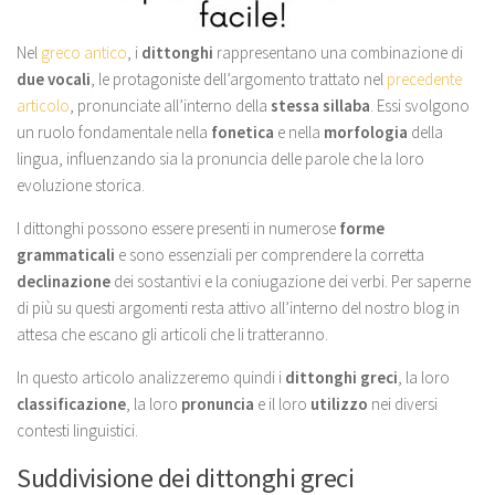
Nel
greco antico
, i
dittonghi
rappresentano una combinazione di
due vocali
, le protagoniste dell’argomento trattato nel
precedente
articolo
, pronunciate all’interno della
stessa sillaba
. Essi svolgono
un ruolo fondamentale nella
fonetica
e nella
morfologia
della
lingua, influenzando sia la pronuncia delle parole che la loro
evoluzione storica.
I dittonghi possono essere presenti in numerose
forme
grammaticali
e sono essenziali per comprendere la corretta
declinazione
dei sostantivi e la coniugazione dei verbi. Per saperne
di più su questi argomenti resta attivo all’interno del nostro blog in
attesa che escano gli articoli che li tratteranno.
In questo articolo analizzeremo quindi i
dittonghi greci
, la loro
classificazione
, la loro
pronuncia
e il loro
utilizzo
nei diversi
contesti linguistici.
Suddivisione dei dittonghi greci