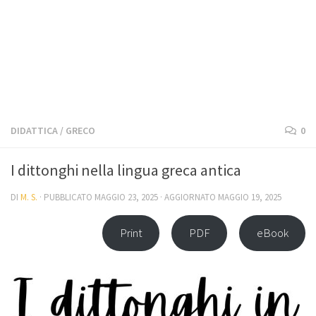
DIDATTICA
/
GRECO
0
I dittonghi nella lingua greca antica
DI
M. S.
· PUBBLICATO
MAGGIO 23, 2025
· AGGIORNATO
MAGGIO 19, 2025
Print
PDF
eBook