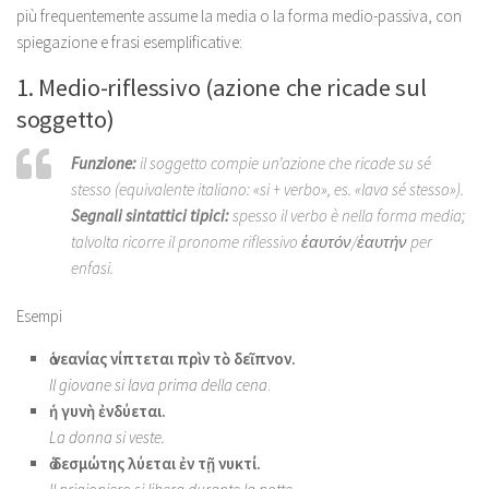
più frequentemente assume la media o la forma medio-passiva, con
spiegazione e frasi esemplificative:
1. Medio-riflessivo (azione che ricade sul
soggetto)
Funzione:
il soggetto compie un’azione che ricade su sé
stesso (equivalente italiano: «si + verbo», es. «lava sé stesso»).
Segnali sintattici tipici:
spesso il verbo è nella forma media;
talvolta ricorre il pronome riflessivo ἑαυτόν/ἑαυτήν per
enfasi.
Esempi
ὁ νεανίας νίπτεται πρὶν τὸ δεῖπνον.
Il giovane si lava prima della cena
.
ἡ γυνὴ ἐνδύεται.
La donna si veste.
ὁ δεσμώτης λύεται ἐν τῇ νυκτί.