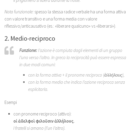
Il prigioniero si libera durante la notte.
Nota funzionale:
spesso la stessa radice verbale ha una forma attiva
con valore transitivo e una forma media con valore
riflessivo/anticausativo (es.: «liberare qualcuno» vs «liberarsi»).
2. Medio-reciproco
Funzione:
l’azione è compiuta dagli elementi di un gruppo
l’uno verso l’altro. In greco la reciprocità può essere espressa
in due modi comuni:
con la forma attiva + il pronome reciproco (ἀλλήλους),
con la forma media che indica l’azione reciproca senza
esplicitarla.
Esempi
con pronome reciproco (attivo):
οἱ ἀδελφοὶ φιλοῦσιν ἀλλήλους.
I fratelli si amano (l’un l’altro).