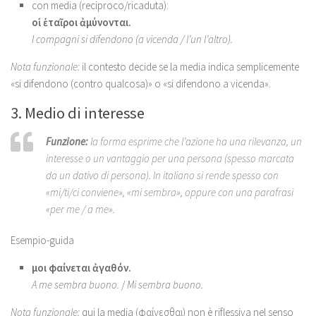
con media (reciproco/ricaduta):
οἱ ἑταῖροι ἀμύνονται.
I compagni si difendono (a vicenda / l’un l’altro).
Nota funzionale:
il contesto decide se la media indica semplicemente
«si difendono (contro qualcosa)» o «si difendono a vicenda».
3. Medio di interesse
Funzione:
la forma esprime che l’azione ha una rilevanza, un
interesse o un vantaggio per una persona (spesso marcata
da un dativo di persona). In italiano si rende spesso con
«mi/ti/ci conviene», «mi sembra», oppure con una parafrasi
«per me / a me».
Esempio-guida
μοι φαίνεται ἀγαθόν.
A me sembra buono.
/
Mi sembra buono.
Nota funzionale:
qui la media (φαίνεσθαι) non è riflessiva nel senso