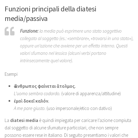
Funzioni principali della diatesi
media/passiva
Funzione:
la media può esprimere uno stato soggettivo
collegato al soggetto (es.: «sembrare», «trovarsi in uno stato»),
oppure un’azione che avviene per un effetto interno. Questi
valori sfumano nel lessico (alcuni verbi portano
intrinsecamente quel valore).
Esempi
ὁ ἄνθρωπος φαίνεται ἄτολμος.
L’uomo sembra codardo.
(valore di apparenza/attitudine)
ἐμοὶ δοκεῖ καλόν.
A me pare giusto.
(uso impersonale/etico con dativo)
La
diatesi media
è quindi impiegata per caricare l’azione compiuta
dal soggetto di alcune sfumature particolari, che non sempre
possono essere rese in italiano. Di seguito presentiamo i valori che