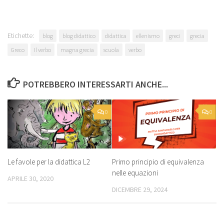
Etichette:
blog
blog didattico
didattica
ellenismo
greci
grecia
Greco
Il verbo
magna grecia
scuola
verbo
POTREBBERO INTERESSARTI ANCHE...
0
0
Le favole per la didattica L2
Primo principio di equivalenza
nelle equazioni
APRILE 30, 2020
DICEMBRE 29, 2024