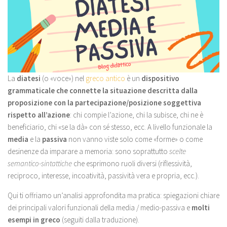
La
diatesi
(o «voce») nel
greco antico
è un
dispositivo
grammaticale che connette la situazione descritta dalla
proposizione con la partecipazione/posizione soggettiva
rispetto all’azione
: chi compie l’azione, chi la subisce, chi ne è
beneficiario, chi «se la dà» con sé stesso, ecc. A livello funzionale la
media
e la
passiva
non vanno viste solo come «forme» o come
desinenze da imparare a memoria: sono soprattutto
scelte
semantico-sintattiche
che esprimono ruoli diversi (riflessività,
reciproco, interesse, incoatività, passività vera e propria, ecc.).
Qui ti offriamo un’analisi approfondita ma pratica: spiegazioni chiare
dei principali valori funzionali della media / medio-passiva e
molti
esempi in greco
(seguiti dalla traduzione).