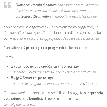
Funzione
: il
medio dinamico
non esprime tanto un’azione
riflessiva concreta, ma piuttosto il fatto che il soggetto
partecipa attivamente
e in modo “interessato” all’azione.
Non è passivo né oggettivo: c’è un coinvolgimento soggettivo, un
“fare per sé”
o
“subire per sé”
. In italiano lo rendiamo con espressioni
come:
farsi fare, procurarsi, appropriarsi, decidere per sé, curarsi di
.
È un valore
più psicologico o pragmatico
che materiale.
Esempi
ὁ στρατηγὸς παρασκευάζεται τὴν στρατιάν.
Il generale si prepara l’esercito (per sé / per la propria causa).
ὁ ἀνήρ διδάσκεται μουσικὴν.
L’uomo si fa insegnare la musica / apprende musica (per sé).
Nota funzionale
: qui non v’è riflessività fisica: il soggetto
si appropria
dell’azione
o
ne beneficia
. Il medio mette in risalto il suo
coinvolgimento diretto
.