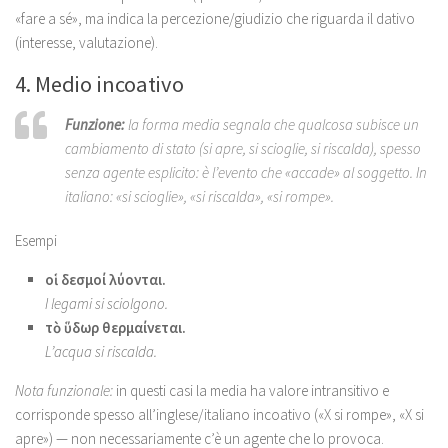
«fare a sé», ma indica la percezione/giudizio che riguarda il dativo
(interesse, valutazione).
4. Medio incoativo
Funzione:
la forma media segnala che qualcosa
subisce un
cambiamento di stato
(si apre, si scioglie, si riscalda), spesso
senza agente esplicito: è l’evento che «accade» al soggetto. In
italiano: «si scioglie», «si riscalda», «si rompe».
Esempi
οἱ δεσμοί λύονται.
I legami si sciolgono.
τὸ ὕδωρ θερμαίνεται.
L’acqua si riscalda.
Nota funzionale:
in questi casi la media ha valore intransitivo e
corrisponde spesso all’inglese/italiano incoativo («X si rompe», «X si
apre») — non necessariamente c’è un agente che lo provoca.