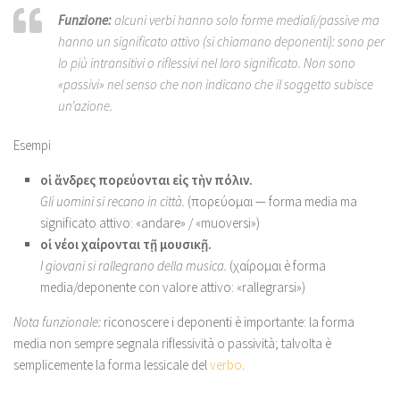
Funzione:
alcuni verbi hanno solo forme mediali/passive ma
hanno un significato attivo (si chiamano deponenti): sono per
lo più intransitivi o riflessivi nel loro significato. Non sono
«passivi» nel senso che non indicano che il soggetto subisce
un’azione.
Esempi
οἱ ἄνδρες πορεύονται εἰς τὴν πόλιν.
Gli uomini si recano in città.
(πορεύομαι — forma media ma
significato attivo: «andare» / «muoversi»)
οἱ νέοι χαίρονται τῇ μουσικῇ.
I giovani si rallegrano della musica.
(χαίρομαι è forma
media/deponente con valore attivo: «rallegrarsi»)
Nota funzionale:
riconoscere i deponenti è importante: la forma
media non sempre segnala riflessività o passività; talvolta è
semplicemente la forma lessicale del
verbo
.