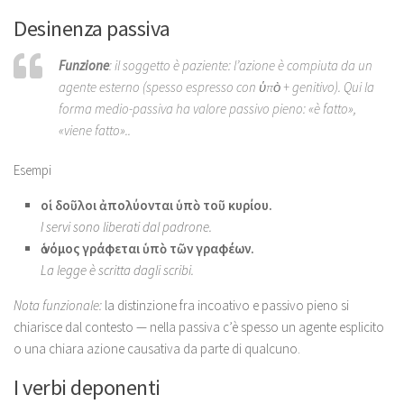
Desinenza passiva
Funzione
: il soggetto è paziente: l’azione è compiuta da un
agente esterno (spesso espresso con ὑπὸ + genitivo). Qui la
forma medio-passiva ha valore passivo pieno: «è fatto»,
«viene fatto»..
Esempi
οἱ δοῦλοι ἀπολύονται ὑπὸ τοῦ κυρίου.
I servi sono liberati dal padrone.
ὁ νόμος γράφεται ὑπὸ τῶν γραφέων.
La legge è scritta dagli scribi.
Nota funzionale:
la distinzione fra incoativo e passivo pieno si
chiarisce dal contesto — nella passiva c’è spesso un agente esplicito
o una chiara azione causativa da parte di qualcuno.
I verbi deponenti