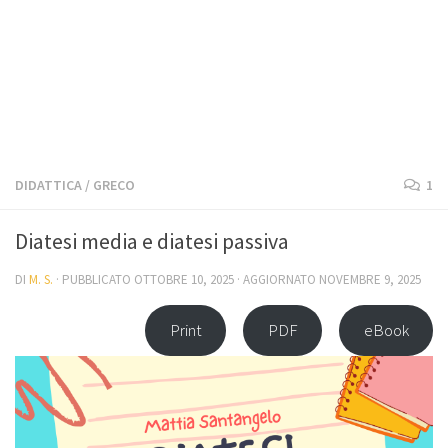
DIDATTICA
/
GRECO
1
Diatesi media e diatesi passiva
DI
M. S.
· PUBBLICATO
OTTOBRE 10, 2025
· AGGIORNATO
NOVEMBRE 9, 2025
Print
PDF
eBook