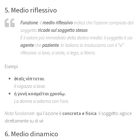
5. Medio riflessivo
Funzione
: il
medio riflessivo
indica che l’azione compiuta dal
soggetto
ricade sul soggetto stesso
.
È il valore più immediato della diatesi media: il soggetto è sia
agente
che
paziente
. In italiano lo traduciamo con il “si”
riflessivo:
si lava, si veste, si lega, si libera
.
Esempi
ὁ παῖς νίπτεται.
Il ragazzo si lava.
ἡ γυνὴ κοσμεῖται χρυσίῳ.
La donna si adorna con l’oro.
Nota funzionale
: qui l’azione è
concreta e fisica
: il soggetto agisce
direttamente su di sé.
6. Medio dinamico