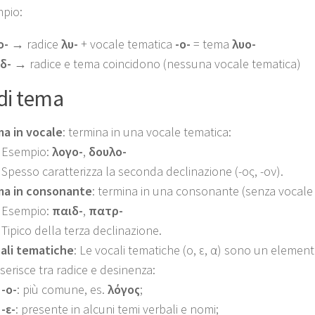
pio:
ο-
→ radice
λυ-
+ vocale tematica
-ο-
= tema
λυο-
δ-
→ radice e tema coincidono (nessuna vocale tematica)
 di tema
a in vocale
: termina in una vocale tematica:
Esempio:
λογο-
,
δουλο-
Spesso caratterizza la seconda declinazione (-ος, -ον).
a in consonante
: termina in una consonante (senza vocale
Esempio:
παιδ-
,
πατρ-
Tipico della terza declinazione.
ali tematiche
: Le vocali tematiche (ο, ε, α) sono un eleme
nserisce tra radice e desinenza:
-ο-
: più comune, es.
λόγος
;
-ε-
: presente in alcuni temi verbali e nomi;