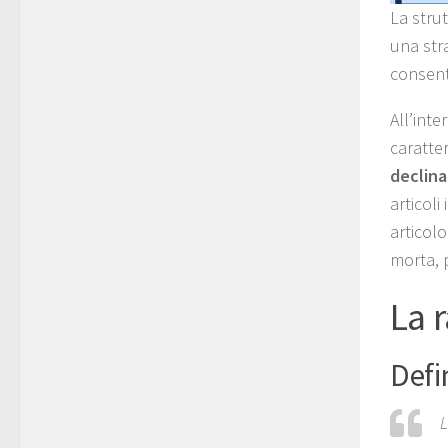
La stru
una stra
consent
All’int
caratte
declin
articoli
articol
morta, 
La r
Defi