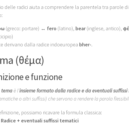
o delle radici aiuta a comprendere la parentela tra parole di
o:
ρω
(greco: portare) ↔
fero
(latino),
bear
(inglese, antico),
φ
icipio)
te derivano dalla radice indoeuropea
bher-
.
tema (θέμα)
nizione e funzione
tema
è l’
insieme formato dalla radice e da eventuali suffissi 
ematiche o altri suffissi) che servono a rendere la parola flessibil
finizione, possiamo ricavare la formula classica:
Radice + eventuali suffissi tematici