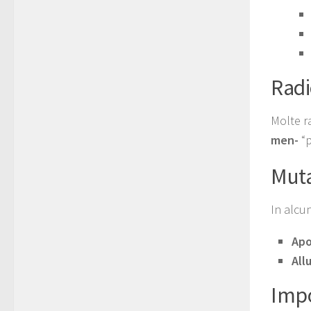
Radi
Molte r
men-
“p
Muta
In alcu
Apo
All
Impo