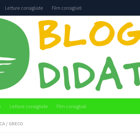
Letture consigliate
Film consigliati
e
Letture consigliate
Film consigliati
CA
/
GRECO