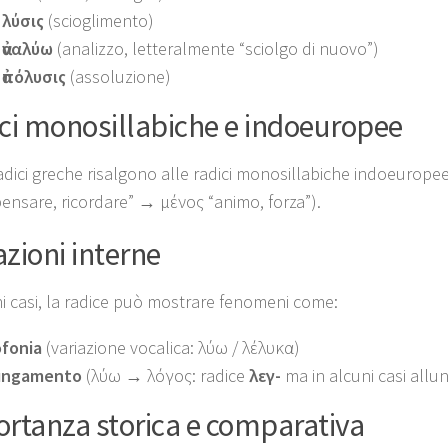
λύσις
(scioglimento)
ἀναλύω
(analizzo, letteralmente “sciolgo di nuovo”)
ἀπόλυσις
(assoluzione)
ci monosillabiche e indoeuropee
adici greche risalgono alle radici monosillabiche indoeurope
ensare, ricordare” → μένος “animo, forza”).
zioni interne
ni casi, la radice può mostrare fenomeni come:
fonia
(variazione vocalica: λύω / λέλυκα)
ungamento
(λύω → λόγος: radice
λεγ-
ma in alcuni casi allu
rtanza storica e comparativa