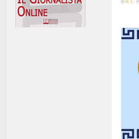
DI
M. S.
· 