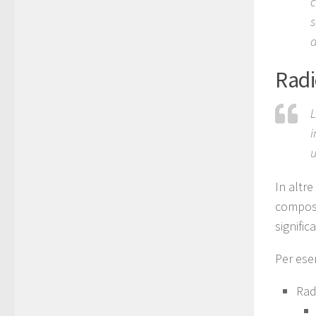
c
s
d
Radi
L
i
u
In altre
compost
significa
Per ese
Rad