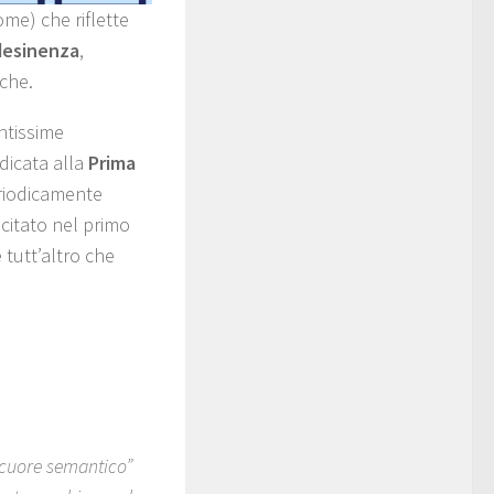
ome) che riflette
desinenza
,
che.
ntissime
dicata alla
Prima
eriodicamente
icitato nel primo
è tutt’altro che
“cuore semantico”