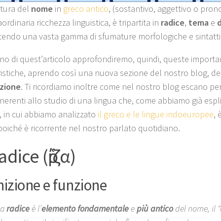
ttura del
nome
in
greco antico
, (sostantivo, aggettivo o pron
ordinaria ricchezza linguistica, è tripartita in
radice
,
tema
e
endo una vasta gamma di sfumature morfologiche e sintatti
erno di quest’articolo approfondiremo, quindi, queste importa
ristiche, aprendo così una nuova sezione del nostro blog, de
azione
. Ti ricordiamo inoltre come nel nostro blog escano p
 inerenti allo studio di una lingua che, come abbiamo già espl
o, in cui abbiamo analizzato
il greco e le lingue indoeuropee
, 
poiché è ricorrente nel nostro parlato quotidiano.
adice (ῥίζα)
nizione e funzione
La
radice
è l’
elemento fondamentale
e
più antico
del nome, il 