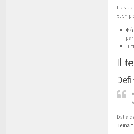
Lo studi
esempi
φέ
part
Tut
Il 
Defi
Il
t
Dalla de
Tema = 