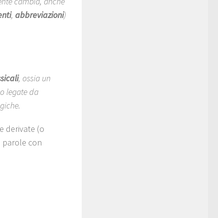
mente cambia, anche
nti
,
abbreviazioni
)
sicali
, ossia un
no legate da
giche.
e derivate (o
e parole con