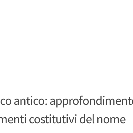
co antico: approfondimento
menti costitutivi del nome