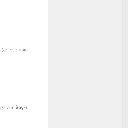
e (ad esempio
ngata in
λογ-
)