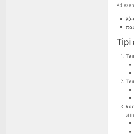
Ad esem
λύ-
παι
Tipi
Tem
Tem
Voc
si i