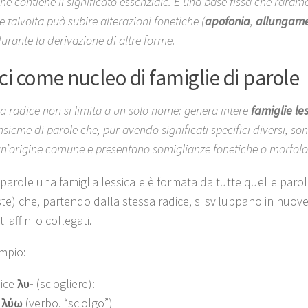
he contiene il significato essenziale. È una base fissa che rara
e talvolta può subire alterazioni fonetiche (
apofonia
,
allungame
urante la derivazione di altre forme.
ci come nucleo di famiglie di parole
a radice non si limita a un solo nome: genera intere
famiglie les
nsieme di parole che, pur avendo significati specifici diversi, so
n’origine comune e presentano somiglianze fonetiche o morfolo
 parole una famiglia lessicale è formata da tutte quelle parol
e) che, partendo dalla stessa radice, si sviluppano in nuov
ti affini o collegati.
mpio:
ice
λυ-
(sciogliere):
λύω
(verbo, “sciolgo”)