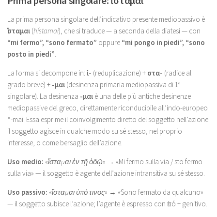
Prima persona singolare: ἵσταμαι
La prima persona singolare dell’indicativo presente mediopassivo è
ἵσταμαι
(
hístamai
), che si traduce — a seconda della diatesi — con
“mi fermo”, “sono fermato”
oppure
“mi pongo in piedi”, “sono
posto in piedi”
.
La forma si decompone in:
ἱ-
(reduplicazione) +
στα-
(radice al
grado breve) +
-μαι
(desinenza primaria mediopassiva di 1ª
singolare). La desinenza
-μαι
è una delle più antiche desinenze
mediopassive del greco, direttamente riconducibile all’indo-europeo
*-mai. Essa esprime il coinvolgimento diretto del soggetto nell’azione:
il soggetto agisce in qualche modo su sé stesso, nel proprio
interesse, o come bersaglio dell’azione.
Uso medio:
«
ἵσταμαι ἐν τῇ ὁδῷ
» → «Mi fermo sulla via / sto fermo
sulla via» — il soggetto è agente dell’azione intransitiva su sé stesso.
Uso passivo:
«
ἵσταμαι ὑπό τινος
» → «Sono fermato da qualcuno»
— il soggetto subisce l’azione; l’agente è espresso con ὑπό + genitivo.