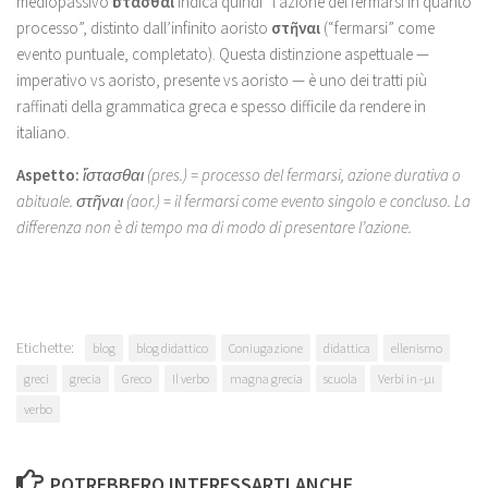
mediopassivo
ἵστασθαι
indica quindi “l’azione del fermarsi in quanto
processo”, distinto dall’infinito aoristo
στῆναι
(“fermarsi” come
evento puntuale, completato). Questa distinzione aspettuale —
imperativo vs aoristo, presente vs aoristo — è uno dei tratti più
raffinati della grammatica greca e spesso difficile da rendere in
italiano.
Aspetto:
ἵστασθαι (pres.) = processo del fermarsi, azione durativa o
abituale. στῆναι (aor.) = il fermarsi come evento singolo e concluso. La
differenza non è di tempo ma di modo di presentare l’azione.
Etichette:
blog
blog didattico
Coniugazione
didattica
ellenismo
greci
grecia
Greco
Il verbo
magna grecia
scuola
Verbi in -μι
verbo
POTREBBERO INTERESSARTI ANCHE...