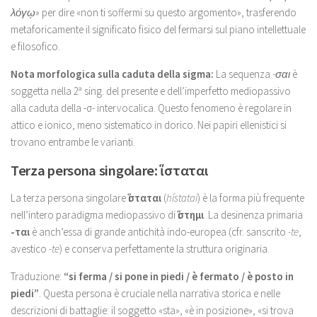
λόγῳ
» per dire «non ti soffermi su questo argomento», trasferendo
metaforicamente il significato fisico del fermarsi sul piano intellettuale
e filosofico.
Nota morfologica sulla caduta della sigma:
La sequenza
-σαι
è
soggetta nella 2ª sing. del presente e dell’imperfetto mediopassivo
alla caduta della -σ- intervocalica. Questo fenomeno è regolare in
attico e ionico, meno sistematico in dorico. Nei papiri ellenistici si
trovano entrambe le varianti.
Terza persona singolare: ἵσταται
La terza persona singolare
ἵσταται
(
hístatai
) è la forma più frequente
nell’intero paradigma mediopassivo di
ἵστημι
. La desinenza primaria
-ται
è anch’essa di grande antichità indo-europea (cfr. sanscrito
-te
,
avestico
-te
) e conserva perfettamente la struttura originaria.
Traduzione:
“si ferma / si pone in piedi / è fermato / è posto in
piedi”
. Questa persona è cruciale nella narrativa storica e nelle
descrizioni di battaglie: il soggetto «sta», «è in posizione», «si trova