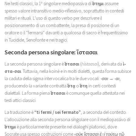
Nei testi classici, la 1ª singolare mediopassiva di
ἵστημι
assume
spesso valore intransitivo medio-riflessivo, soprattutto in contesti
militari e rituali. L’uso di questo verbo per descrivere il
posizionamento di un combattente, la presa di posizione di un
oratore o il “fermarsi” davanti a qualcosa di sacro è frequentissimo
in Tucidide, Senofonte e nei tragici.
Seconda persona singolare: ἵστασαι
La seconda persona singolare è
ἵστασαι
(
hístaasai
), derivata da
ἱ-
στα-σαι
. Tuttavia, nella koinè e in molti dialetti, questa forma subisce
la caduta della sigma intervocalica tra le due vocali:
-σαι → -αι
,
producendo la variante contratta
ἵστᾳ
o
ἵστη
in certi contesti
dialettali. La forma piena
ἵστασαι
è comunque quella attestata nei
testi attici classici.
La traduzione è
“ti fermi / sei fermato”
, a seconda del contesto.
L’allocuzione alla seconda persona singolare con il mediopassivo di
ἵστημι
è particolarmente presente nei dialoghi platonici, dove
Socrate usa spesso costruzioni come «
οὐκ ἵστασαι ἐπὶ τούτῳ τῷ