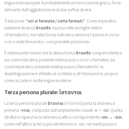
lingue indo-europee: è probabilmente un’innovazione greca, forse
derivante dall’agglutinazione di due suffissi diversi.
Traduzione:
“voi vi fermate / siete fermati”
. Come imperativo
(sebbene diverso)
ἵστασθε
risuona nelle arringhe militari
(«Fermatevi!»), ma nella forma indicativa descrive l’azione in corso:
«voi vi state fermando», «voi prendete posizione».
È interessante notare che la stessa forma
ἵστασθε
compare identica
sia come indicativo presente mediopassivo («voi vi fermate») sia
come imperativo presente mediopassivo («fermatevi!»): la
disambiguazione è affidata al contesto e all’intonazione, proprio
come accade in molte lingue moderne.
Terza persona plurale: ἵστανται
La terza persona plurale
ἵστανται
(
hístantai
) porta la desinenza
primaria
-νται
, composta dall’ampliamento nasale
-ν-
+
-ται
. Questa
struttura rispecchia la desinenza attiva corrispondente
-νσι → -ᾱσι
:
come nell’attivo la terza plurale termina in -ασι, nel mediopassivo