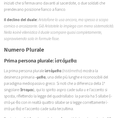
iniziati che si fermavano davanti al sacerdote, o due soldati che
prendevano posizione fianco a fianco.
Il declino del duale:
Aristofane lo usa ancora, ma spesso a scopo
comico o arcaizzante. Già Aristotele lo impiega con meno sistematicità.
Nella koinè ellenistica il duale scompare quasi completamente,
sopravvivendo solo in formule fisse.
Numero Plurale
Prima persona plurale: ἱστάμεθα
La prima persona plurale
ἱστάμεθα
(
histámetha
) mostra la
desinenza primaria
-μεθα
, una delle più lunghe e riconoscibili del
paradigma mediopassivo greco. Si noti che a differenza della 1ª
singolare (
ἵσταμαι
), qui lo spirito aspro cade sulla υ e l’accento si
sposta, riflettendo la legge del quadrisillabo: la parola ha 5 sillabe (ἱ-
στά-με-θα con in realtà quattro sillabe se si legge correttamente ἱ-
στά-με-θα) e l’accento cade sulla terzultima.