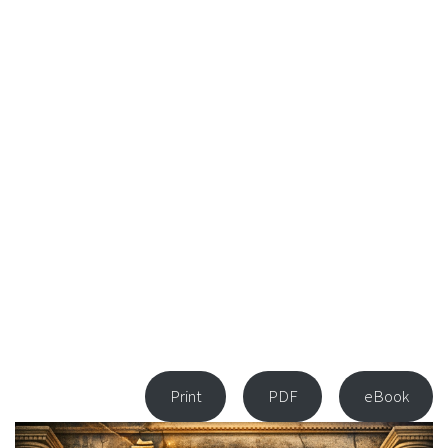
Print
PDF
eBook