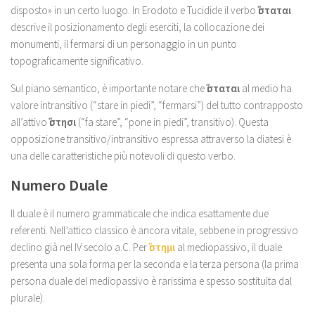
disposto» in un certo luogo. In Erodoto e Tucidide il verbo
ἵσταται
descrive il posizionamento degli eserciti, la collocazione dei
monumenti, il fermarsi di un personaggio in un punto
topograficamente significativo.
Sul piano semantico, è importante notare che
ἵσταται
al medio ha
valore intransitivo (“stare in piedi”, “fermarsi”) del tutto contrapposto
all’attivo
ἵστησι
(“fa stare”, “pone in piedi”, transitivo). Questa
opposizione transitivo/intransitivo espressa attraverso la diatesi è
una delle caratteristiche più notevoli di questo verbo.
Numero Duale
Il duale è il numero grammaticale che indica esattamente due
referenti. Nell’attico classico è ancora vitale, sebbene in progressivo
declino già nel IV secolo a.C. Per
ἵστημι
al mediopassivo, il duale
presenta una sola forma per la seconda e la terza persona (la prima
persona duale del mediopassivo è rarissima e spesso sostituita dal
plurale).