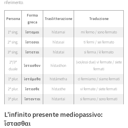
riferimento.
Forma
Persona
Traslitterazione
Traduzione
greca
1ª sing.
ἵσταμαι
hístamai
mi fermo / sono fermato
2ª sing.
ἵστασαι
hístasai
ti fermi / sei fermato
3ª sing.
ἵσταται
hístatai
si ferma / è fermato
2ª/3ª
(voi/essi due) vi fermate / siete
ἵστασθον
hístasthon
duale
fermati
1ª plur.
ἱστάμεθα
histámetha
ci fermiamo / siamo fermati
2ª plur.
ἵστασθε
hístasthe
vi fermate / siete fermati
3ª plur.
ἵστανται
hístantai
si fermano / sono fermati
L’infinito presente mediopassivo:
ἵστασθαι