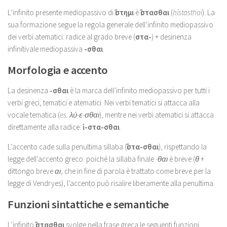
L’infinito presente mediopassivo di
ἵστημι
è
ἵστασθαι
(
hístasthai
). La
sua formazione segue la regola generale dell’infinito mediopassivo
dei verbi atematici: radice al grado breve (
στα-
) + desinenza
infinitivale mediopassiva
-σθαι
.
Morfologia e accento
La desinenza
-σθαι
è la marca dell’infinito mediopassivo per tutti i
verbi greci, tematici e atematici. Nei verbi tematici si attacca alla
vocale tematica (
es. λύ-ε-σθαι
), mentre nei verbi atematici si attacca
direttamente alla radice:
ἱ-στα-σθαι
.
L’accento cade sulla penultima sillaba (
ἵστα-σθαι
), rispettando la
legge dell’accento greco: poiché la sillaba finale
-θαι
è breve (
θ
+
dittongo breve
αι
, che in fine di parola è trattato come breve per la
legge di Vendryes), l’accento può risalire liberamente alla penultima.
Funzioni sintattiche e semantiche
L’infinito
ἵστασθαι
svolge nella frase greca le seguenti funzioni