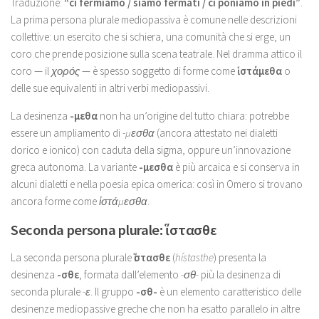
Traduzione:
“ci fermiamo / siamo fermati / ci poniamo in piedi”
.
La prima persona plurale mediopassiva è comune nelle descrizioni
collettive: un esercito che si schiera, una comunità che si erge, un
coro che prende posizione sulla scena teatrale. Nel dramma attico il
coro — il
χορός
— è spesso soggetto di forme come
ἱστάμεθα
o
delle sue equivalenti in altri verbi mediopassivi.
La desinenza
-μεθα
non ha un’origine del tutto chiara: potrebbe
essere un ampliamento di
-μεσθα
(ancora attestato nei dialetti
dorico e ionico) con caduta della sigma, oppure un’innovazione
greca autonoma. La variante
-μεσθα
è più arcaica e si conserva in
alcuni dialetti e nella poesia epica omerica: così in Omero si trovano
ancora forme come
ἱστάμεσθα
.
Seconda persona plurale: ἵστασθε
La seconda persona plurale
ἵστασθε
(
hístasthe
) presenta la
desinenza
-σθε
, formata dall’elemento
-σθ-
più la desinenza di
seconda plurale
-ε
. Il gruppo
-σθ-
è un elemento caratteristico delle
desinenze mediopassive greche che non ha esatto parallelo in altre