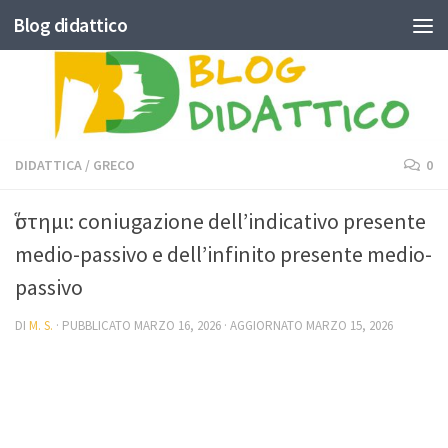
Blog didattico
Skip to content
DIDATTICA
/
GRECO
0
ἵστημι: coniugazione dell’indicativo presente
medio-passivo e dell’infinito presente medio-
passivo
DI
M. S.
· PUBBLICATO
MARZO 16, 2026
· AGGIORNATO
MARZO 15, 2026