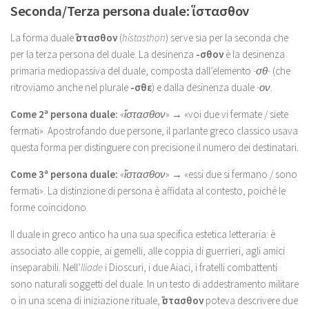
Seconda/Terza persona duale: ἵστασθον
La forma duale
ἵστασθον
(
hístasthon
) serve sia per la seconda che
per la terza persona del duale. La desinenza
-σθον
è la desinenza
primaria mediopassiva del duale, composta dall’elemento
-σθ-
(che
ritroviamo anche nel plurale
-σθε
) e dalla desinenza duale
-ον
.
Come 2ª persona duale:
«
ἵστασθον
» → «voi due vi fermate / siete
fermati». Apostrofando due persone, il parlante greco classico usava
questa forma per distinguere con precisione il numero dei destinatari.
Come 3ª persona duale:
«
ἵστασθον
» → «essi due si fermano / sono
fermati». La distinzione di persona è affidata al contesto, poiché le
forme coincidono.
Il duale in greco antico ha una sua specifica estetica letteraria: è
associato alle coppie, ai gemelli, alle coppia di guerrieri, agli amici
inseparabili. Nell’
Iliade
i Dioscuri, i due Aiaci, i fratelli combattenti
sono naturali soggetti del duale. In un testo di addestramento militare
o in una scena di iniziazione rituale,
ἵστασθον
poteva descrivere due