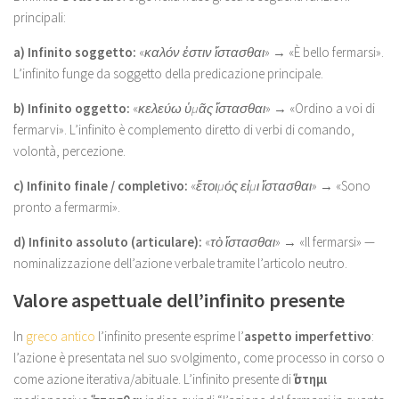
principali:
a) Infinito soggetto:
«
καλόν ἐστιν ἵστασθαι
» → «È bello fermarsi».
L’infinito funge da soggetto della predicazione principale.
b) Infinito oggetto:
«
κελεύω ὑμᾶς ἵστασθαι
» → «Ordino a voi di
fermarvi». L’infinito è complemento diretto di verbi di comando,
volontà, percezione.
c) Infinito finale / completivo:
«
ἕτοιμός εἰμι ἵστασθαι
» → «Sono
pronto a fermarmi».
d) Infinito assoluto (articulare):
«
τὸ ἵστασθαι
» → «Il fermarsi» —
nominalizzazione dell’azione verbale tramite l’articolo neutro.
Valore aspettuale dell’infinito presente
In
greco antico
l’infinito presente esprime l’
aspetto imperfettivo
:
l’azione è presentata nel suo svolgimento, come processo in corso o
come azione iterativa/abituale. L’infinito presente di
ἵστημι