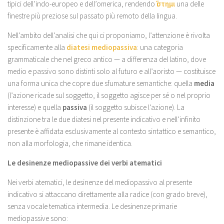
tipici dell’indo-europeo e dell’omerica, rendendo
ἵστημι
una delle
finestre più preziose sul passato più remoto della lingua.
Nell’ambito dell’analisi che qui ci proponiamo, l’attenzione è rivolta
specificamente alla
diatesi mediopassiva
: una categoria
grammaticale che nel greco antico — a differenza del latino, dove
medio e passivo sono distinti solo al futuro e all’aoristo — costituisce
una forma unica che copre due sfumature semantiche: quella
media
(l’azione ricade sul soggetto, il soggetto agisce per sé o nel proprio
interesse) e quella
passiva
(il soggetto subisce l’azione). La
distinzione tra le due diatesi nel presente indicativo e nell’infinito
presente è affidata esclusivamente al contesto sintattico e semantico,
non alla morfologia, che rimane identica.
Le desinenze mediopassive dei verbi atematici
Nei verbi atematici, le desinenze del mediopassivo al presente
indicativo si attaccano direttamente alla radice (con grado breve),
senza vocale tematica intermedia. Le desinenze primarie
mediopassive sono: