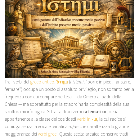
Tra i verbi del
greco antico
,
ἵστημι
(
hístēmi
, “porre in piedi, far stare,
fermare”) occupa un posto di assoluto privilegio, non soltanto per la
frequenza con cui compare nei testi — da Omero ai padri della
Chiesa — ma soprattutto per la straordinaria complessità della sua
struttura morfologica. Si tratta di un verbo
atematico
, ossia
appartenente alla classe dei cosiddetti
verbi in
-μι
, la cui radice si
coniuga senza la vocale tematica
-ο/-ε-
che caratterizza la grande
maggioranza dei
verbi greci
. Questa scelta arcaica conserva tratti