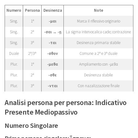
Numero
Persona
Desinenza
Note
Sing.
1ª
-μαι
Marca il riflessivo originario
Sing.
2ª
-σαι → -ῃ
La sigma intervocalica cade; contrazione
Sing.
3ª
-ται
Desinenza primaria stabile
Duale
2ª/3ª
-σθον
Comune a 2ª e 3ª duale
Plur.
1ª
-μεθα
Ampliamento con -μεθα
Plur.
2ª
-σθε
Desinenza stabile
Plur.
3ª
-νται
Con nazalizzazione finale
Analisi persona per persona: Indicativo
Presente Mediopassivo
Numero Singolare