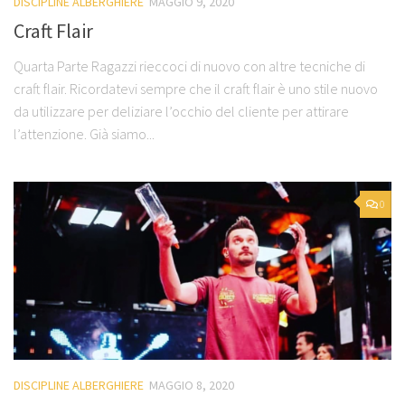
DISCIPLINE ALBERGHIERE
MAGGIO 9, 2020
Craft Flair
Quarta Parte Ragazzi rieccoci di nuovo con altre tecniche di
craft flair. Ricordatevi sempre che il craft flair è uno stile nuovo
da utilizzare per deliziare l’occhio del cliente per attirare
l’attenzione. Già siamo...
0
DISCIPLINE ALBERGHIERE
MAGGIO 8, 2020