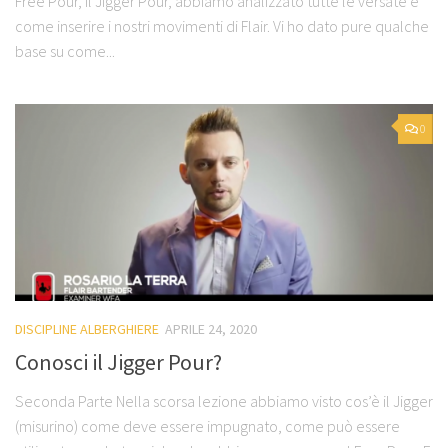
Free Pour, il Jigger Pour, abbiamo analizzato tutte le versate e
come inserire i nostri movimenti di Flair. Vi ho dato pure qualche
base su come...
0
DISCIPLINE ALBERGHIERE
APRILE 24, 2020
Conosci il Jigger Pour?
Seconda Parte Nella scorsa lezione abbiamo visto cos’è il Jigger
(misurino) come deve essere impugnato, come può essere