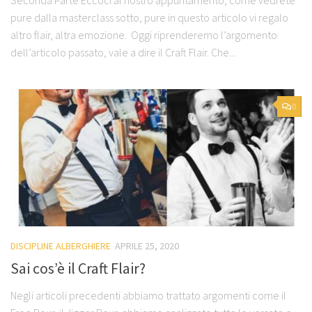
Seconda Parte Eccoci al nostro appuntamento, come vedrete
pure dalla masterclass sotto, pure in questo articolo vi regalo
altro flair, altra emozione. Oggi riprenderemo l’argomento
dell’articolo passato, vale a dire il Craft Flair. Che...
0
DISCIPLINE ALBERGHIERE
APRILE 25, 2020
Sai cos’è il Craft Flair?
Negli articoli precedenti abbiamo trattato argomenti come il