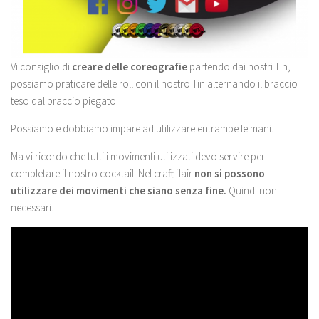
Vi consiglio di
creare delle coreografie
partendo dai nostri Tin,
possiamo praticare delle roll con il nostro Tin alternando il braccio
teso dal braccio piegato.
Possiamo e dobbiamo impare ad utilizzare entrambe le mani.
Ma vi ricordo che tutti i movimenti utilizzati devo servire per
completare il nostro cocktail. Nel craft flair
non si possono
utilizzare dei movimenti che siano senza fine.
Quindi non
necessari.