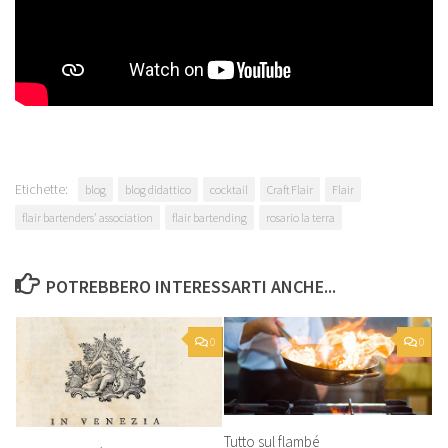
Etichette:
blog
blog didattico
cocktail
Craft Flair
Flair
flair bartenders' association
flair bartending
rosario la terra
POTREBBERO INTERESSARTI ANCHE...
0
0
Tutto sul flambé