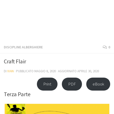
DISCIPLINE ALBERGHIERE
0
Craft Flair
DI
IVAN
· PUBBLICATO
MAGGIO 8, 2020
· AGGIORNATO
APRILE 30, 2020
Print
PDF
eBook
Terza Parte