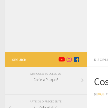
SEGUICI:
DISCIPL
ARTICOLO SUCCESSIVO
Cos
Cos’è la Pasqua?
DI
IVAN
· 
ARTICOLO PRECEDENTE
Cos’è la Sillaba?