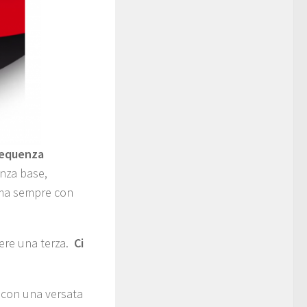
 sequenza
enza base,
 ma sempre con
re una terza.
Ci
 con una versata