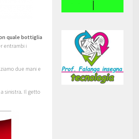
n quale bottiglia
r entrambi i
lizziamo due mani e
n
a sinistra. Il getto