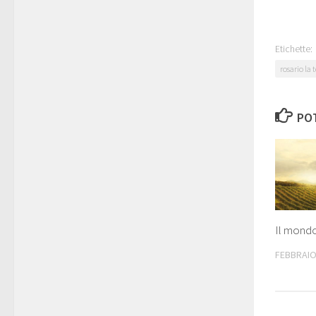
Etichette:
rosario la 
POT
Il mondo
FEBBRAIO