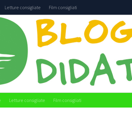
Letture consigliate
Film consigliati
e
Letture consigliate
Film consigliati