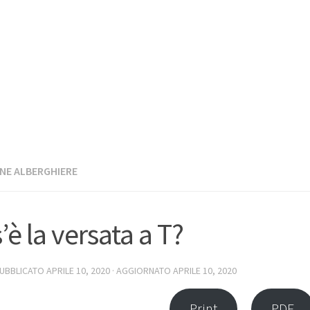
INE ALBERGHIERE
’è la versata a T?
PUBBLICATO
APRILE 10, 2020
· AGGIORNATO
APRILE 10, 2020
Print
PDF