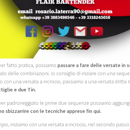
er fatto pratica, possiamo
passare a fare delle versate in
ndo delle combinazioni. Io consiglio di iniziare con una sequ
o con una versata a incrocio, passiamo a una versata dritta
tiglie e due Tin.
er padroneggiato le prime due sequenze possiamo aggiunge
o sbizzarrire con le tecniche apprese fin qui.
pio, iniziamo con una versata a incrocio, nel secondo passo