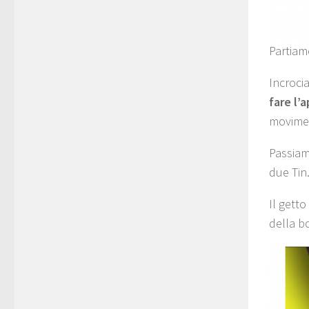
Partiam
Incrocia
fare l’
movimen
Passiam
due Tin
Il gett
della bo