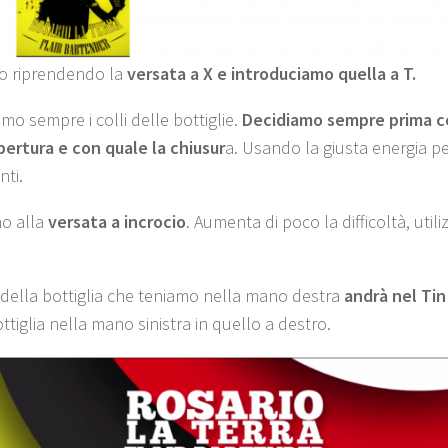
o riprendendo la
versata a X e introduciamo quella a T.
mo sempre i colli delle bottiglie.
Decidiamo sempre prima co
apertura e con quale la chiusur
a. Usando la giusta energia pe
ti.
o alla
versata a incrocio
. Aumenta di poco la difficoltà, uti
.
o della bottiglia che teniamo nella mano destra
andrà nel Ti
ttiglia nella mano sinistra in quello a destro.