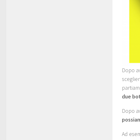
Dopo av
sceglie
partiam
due bot
Dopo av
possiam
Ad esem