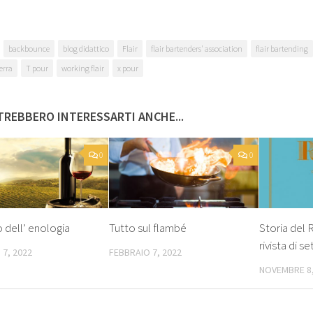
backbounce
blog didattico
Flair
flair bartenders' association
flair bartending
terra
T pour
working flair
x pour
REBBERO INTERESSARTI ANCHE...
0
0
 dell’ enologia
Tutto sul flambé
Storia del 
rivista di s
 7, 2022
FEBBRAIO 7, 2022
NOVEMBRE 8,