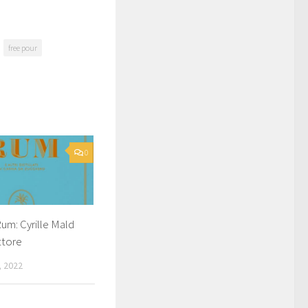
free pour
0
Rum: Cyrille Mald
ettore
 2022