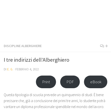
DISCIPLINE ALBERGHIERE
0
I tre indirizzi dell’Alberghiero
DI
E. G.
·
FEBBRAIO 4, 2022
Print
PDF
eBook
Questa tipologia di scuola prevede un quinquennio di studi. È bene
precisare che, già a conclusione dei primi tre anni, lo studente potrà
vantare un diploma professionale spendibile nel mondo del lavoro.