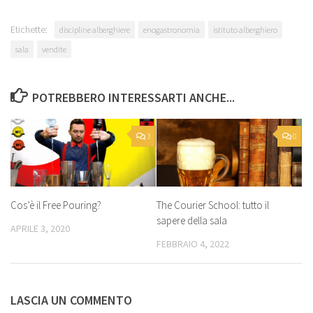
Etichette:
discipline alberghiere
enogastronomia
istituto alberghiero
sala
vendite
POTREBBERO INTERESSARTI ANCHE...
3
0
Cos’è il Free Pouring?
The Courier School: tutto il
sapere della sala
APRILE 3, 2020
FEBBRAIO 4, 2022
LASCIA UN COMMENTO