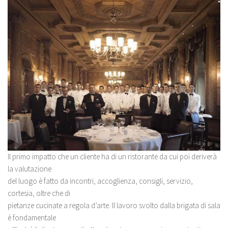
Il primo impatto che un cliente ha di un ristorante da cui poi deriverà
la valutazione
del luogo è fatto da incontri, accoglienza, consigli, servizio,
cortesia, oltre che di
pietanze cucinate a regola d’arte. Il lavoro svolto dalla brigata di sala
è fondamentale