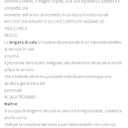
affinché il cliente, o meglio l’ospite, viva una esperienza autentica e
completa, dal
momento dell’arrivo al momento in cui lascia il nostro locale.
MA COS’È UNA BRIGATA? E DA CHI È COMPOSTA? ANDIAMO AD
ANALIZZARLA
MEGLIO
.
La
brigata di sala
è l’insieme del personale di un ristorante addetto
al servizio in sala
e cucina.
Il personale deve essere adeguato alle dimensioni del locale e anche
al tipo di servizio
che si intende offrire ma possiamo individuare comunque una
struttura gerarchica del
personale :
IN SALA TROVIAMO :
Maître:
Si occupa di dirigere il servizio in sala e ne è responsabile, collabora
anche con lo
chef per la creazione del menù e per l’abbinamento con i vini col