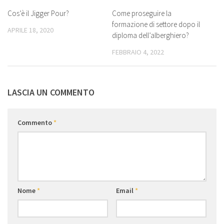
Cos’è il Jigger Pour?
Come proseguire la
formazione di settore dopo il
APRILE 18, 2020
diploma dell’alberghiero?
FEBBRAIO 4, 2022
LASCIA UN COMMENTO
Commento
*
Nome
*
Email
*