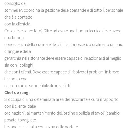
consiglio del
sommelier, coordina la gestione delle comande e di tutto il personale
che è a contatto
con la clientela.
Cosa deve saper fare? Oltre ad avere una buona tecnica deve avere
una buona
conoscenza della cucina e dei vini, la conoscenza di almeno un paio
di lingue e della
gerarchia nel ristorante deve essere capace di relazionarsi al meglio
sia con i colleghi
che con i clienti. Deve essere capace di risolvere i problemi in breve
tempo, o ene
caso in cui fosse possibile di prevenirli.
Chef de rang:
Si occupa di una determinata area del ristorante e cura il rapporto
con il cliente: dalle
ordinazioni, al mantenimento dell’ordine e pulizia ai tavoli (cambio
posate, tovagliato,
bevande, ecc), alla consegna delle portate.