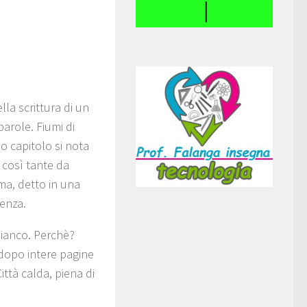
ella scrittura di un
 parole. Fiumi di
o capitolo si nota
, così tante da
ama, detto in una
tenza.
bianco. Perchè?
 dopo intere pagine
ittà calda, piena di