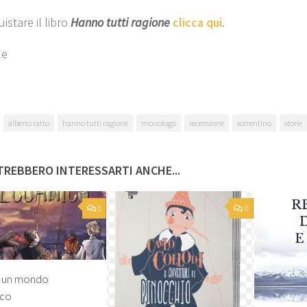
istare il libro
Hanno tutti ragione
clicca qui
.
le
alberto ratto
hanno tutti ragione
monologo
recensione
sorrentino
storie
REBBERO INTERESSARTI ANCHE...
0
0
i un mondo
ico