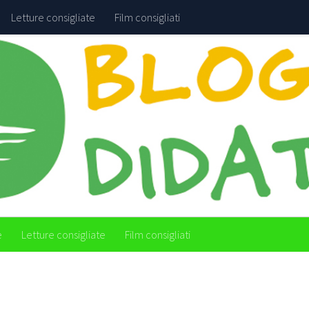
Letture consigliate
Film consigliati
e
Letture consigliate
Film consigliati