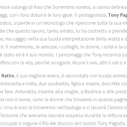
eloce valanga di frasi che Sorrentino vomita, si vanno delinea
gi, con i loro dolori e le loro gioie. Il protagonista,
Tony Pa
dico, si perde in un monologo che ripercorre tutta la sua int
elte che questo lavoro, tanto amato, lo ha costretto a pren
le, ma saggio nella sua lucida interpretazione della realtà e d
tri. Il matrimonio, le amicizie, i colleghi, le donne, i soldi e la 
è stato ed è il suo mondo. I personaggi che Tony incontra son
 offesi con la vita, perchè arroganti. Alcuni li ami, altri li odi o l
o Ratto
, il suo migliore amico, è raccontato con lucida ammir
 Antonella e India, due soubrette, figlia e madre, descritte 
 fare. Antonella, insieme alla moglie, a Beatrice e alle prosti
 ma non il nome, sono le donne che troviamo in queste pagine
i. Una di loro la troveremo nell’epilogo e ci lascerà l’amara r
riflessione che avevamo lasciata sospesa durante la lettura 
ccupati a seguire il filo dei discorsi del nostro Tony Pagoda.