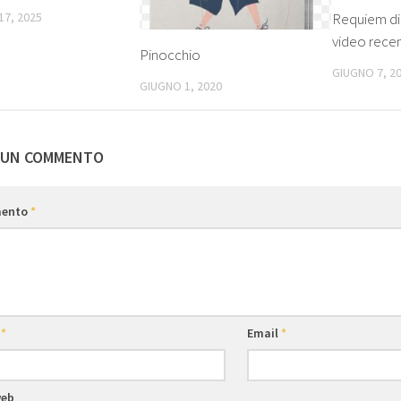
17, 2025
Requiem di 
video rece
Pinocchio
GIUGNO 7, 2
GIUGNO 1, 2020
 UN COMMENTO
ento
*
e
*
Email
*
web