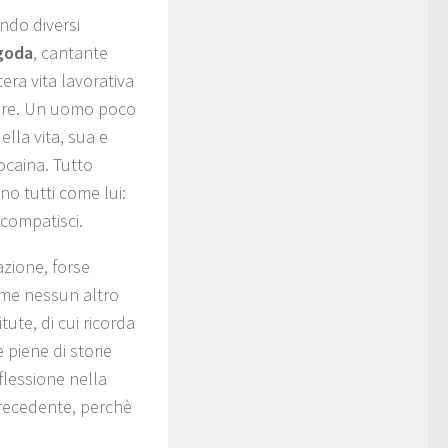
ndo diversi
goda
, cantante
era vita lavorativa
dere. Un uomo poco
ella vita, sua e
cocaina. Tutto
o tutti come lui:
i compatisci.
azione, forse
come nessun altro
tute, di cui ricorda
 piene di storie
iflessione nella
precedente, perchè