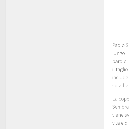
Paolo S
lungo l
parole.
il tagli
includer
sola fra
La cope
Sembrav
viene sv
vita e d