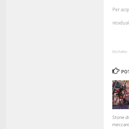
Per acqu
residua
Etichette:
POT
Storie d
meccan