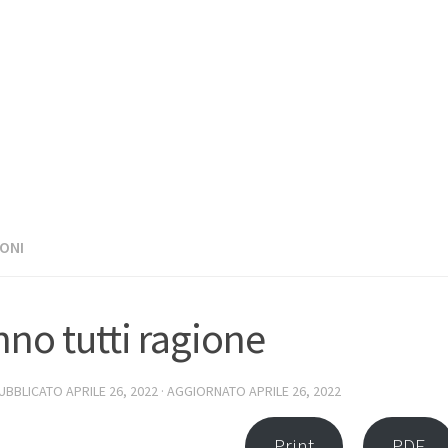
ONI
no tutti ragione
PUBBLICATO
APRILE 26, 2022
· AGGIORNATO
APRILE 26, 2022
Print
PDF