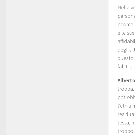
Nella v
personag
neomelo
e le sc
affidabi
degli al
questo 
falliti e
Albert
troppa.
potrebbe
l’etnia
residual
testa, 
troppo o