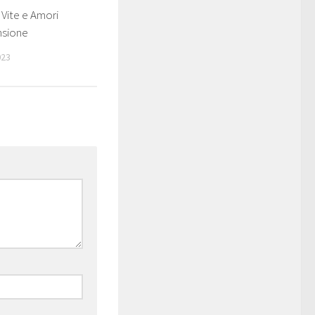
Vite e Amori
nsione
023