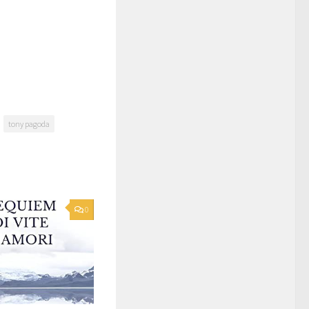
tony pagoda
0