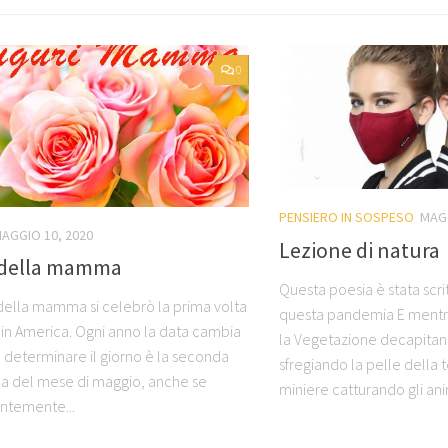
0
PENSIERO IN SOSPESO
MAGG
AGGIO 10, 2020
Lezione di natura
 della mamma
Questa poesia è stata scri
 della mamma si celebrò la prima volta
questa pandemia E mentr
 in America. Ogni anno la data cambia
la Vegetazione decapitan
 determinare il giorno è la seconda
sfregiando la pelle della 
 del mese di maggio, anche se
miniere catturando gli anima
ntemente...