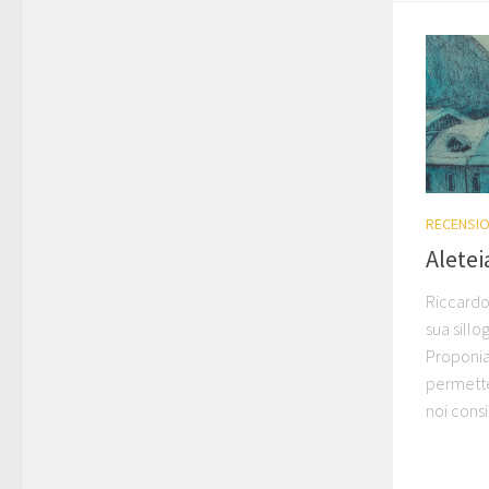
RECENSIO
Aletei
Riccardo
sua sillo
Proponia
permetter
noi consi