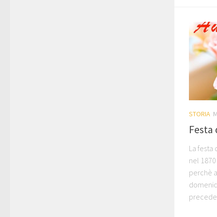
STORIA
M
Festa
La festa
nel 1870
perchè a
domenica
precede