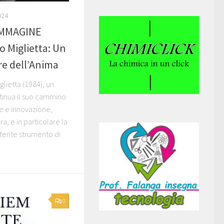
024
IMMAGINE
o Miglietta: Un
re dell’Anima
glietta (1984), un
tinua il suo cammino
e e innovazione,
a, e in particolare la
tente strumento di
0