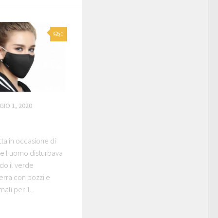
0
IO 1, 2020
tta in occasione di
e l uomo disturbava
do il verde
terra con pozzi e
li per il...