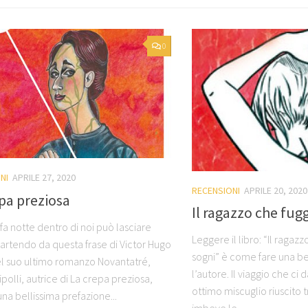
0
NI
APRILE 27, 2020
RECENSIONI
APRILE 20, 2020
pa preziosa
Il ragazzo che fugg
fa notte dentro di noi può lasciare
Leggere il libro: “Il ragaz
partendo da questa frase di Victor Hugo
sogni” è come fare una be
nel suo ultimo romanzo Novantatré,
l’autore. Il viaggio che ci
ipolli, autrice di La crepa preziosa,
ottimo miscuglio riuscito 
na bellissima prefazione...