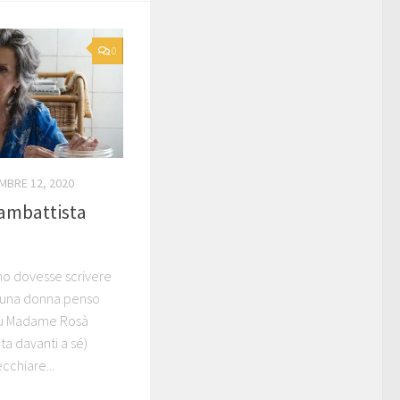
0
MBRE 12, 2020
ambattista
no dovesse scrivere
 una donna penso
 su Madame Rosà
ita davanti a sé)
cchiare...