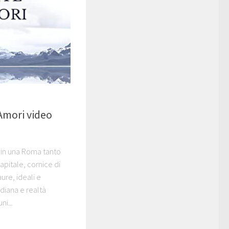
Amori video
i in una Roma tanto
apitale, cornice di
ure, ideali e
diana e realtà
i...