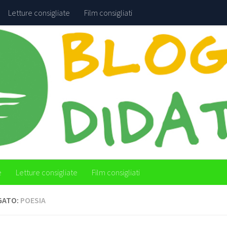
Letture consigliate
Film consigliati
e
Letture consigliate
Film consigliati
GATO:
POESIA