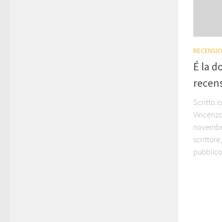
RECENSIO
É la d
recen
Scritto.i
Vincenzo 
novembre
scrittore,
pubblico