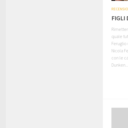
RECENSIO
FIGLI
Rimettere
quale tut
Feruglio 
Nicola Fe
con le ca
Dunken...