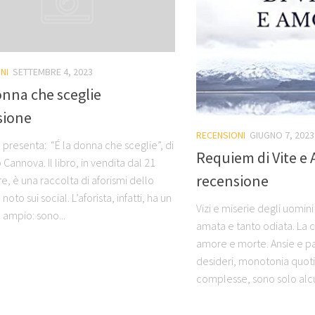
NI
SETTEMBRE 4, 2023
onna che sceglie
sione
RECENSIONI
GIUGNO 7, 2023
o presenta: “É la donna che sceglie”, di
Requiem di Vite e 
Cannova. Il libro, in vendita dal 21
recensione
, è una raccolta di aforismi dello
 noto sui social. L’aforista, infatti, ha un
Vizi e miserie degli uomin
 ampio: sono...
amata e tanto odiata. La c
amore e morte. Ansie e pa
desideri, monotonia quoti
complesse, sono solo alcun