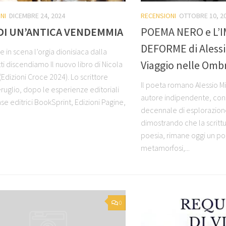
NI
DICEMBRE 24, 2024
RECENSIONI
OTTOBRE 10, 2
 DI UN’ANTICA VENDEMMIA
POEMA NERO e L’
DEFORME di Alessi
 in scena l’orgia dionisiaca dalla
Viaggio nelle Omb
ti discendiamo Il nuovo libro di Nicola
(Edizioni Croce 2024). Lo scrittore
Il poeta romano Alessio Mi
ruglio, dopo le esperienze editoriali
autore indipendente, con
se editrici BookSprint, Edizioni Pagine,
decennale di esplorazion
dimostrando che la scrittur
poesia, rimane oggi un po
metamorfosi,...
0