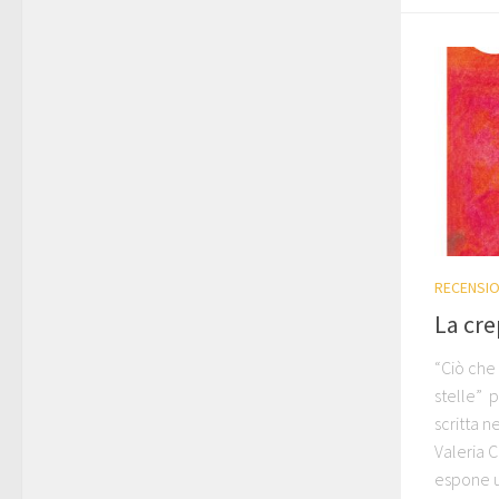
RECENSIO
La cre
“Ciò che 
stelle” 
scritta 
Valeria C
espone u