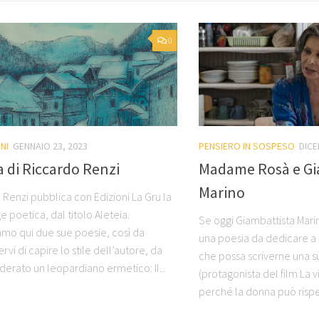
0
NI
GENNAIO 23, 2023
PENSIERO IN SOSPESO
DICE
a di Riccardo Renzi
Madame Rosà e Gi
Marino
 Renzi pubblica con Edizioni La Gru la
ge poetica, dal titolo Aleteia.
Se oggi Giambattista Mari
mo qui due sue poesie, così da
una poesia da dedicare a
vi di capire lo stile dell’autore, da
che possa scriverne una
derato un leopardiano ermetico: Il...
(protagonista del film La v
perché la donna può rispe