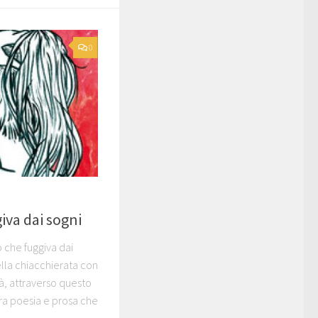
0
iva dai sogni
zo che fuggiva dai
lla chiacchierata con
 dà, attraverso questo
tra poesia e prosa che