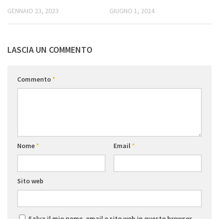
GENNAIO 23, 2023
GIUGNO 1, 2024
LASCIA UN COMMENTO
Commento
*
Nome
*
Email
*
Sito web
Salva il mio nome, email e sito web in questo browser