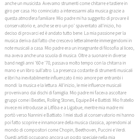
anche un musicista. Avevamo strumenti come chitarre e tastiere in
giro per casa. Ho cominciato a interessarmi alla musica grazie a
questa atmosfera familiare. Mio padre mi ha suggerito di provare il
conservatorio e, anche se ero un po’ spaventato all’inizio, ho
deciso di provarci ed è andato tutto bene. La mia passione per la
musica deriva dal fatto che crescevo letteralmente immergendomi in
note musicali a casa. Mio padre era un insegnante di filosofia al liceo,
ma aveva anche una scuola di musica. Oltre a suonare in diverse
band negli anni ’60 e ’70, passava molto tempo con la chitarra in
mano e un libro sull’altro. La presenza costante di strumenti musicali
e libri ha inevitabilmente influenzato il mio amore per entrambi i
mondi: la musica e la lettura. All’inizio, le mie influenze musicali
provenivano dai dischi di famiglia. Mio padre mi faceva ascoltare
gruppi come i Beatles, Rolling Stones, Equipe 84 e Battisti. Mio fratello
invece mi introdusse ai Litfiba e a Ligabue, mentre mia madre mi
portò verso Nannini e Battiato. I miei studi al conservatorio mi hanno
poi fatto scoprire e innamorare della musica classica, aprendomi al
mondo di compositori come Chopin, Beethoven, Puccini e Verdi.
Questi artisti occupano ancora un posto speciale nella mia