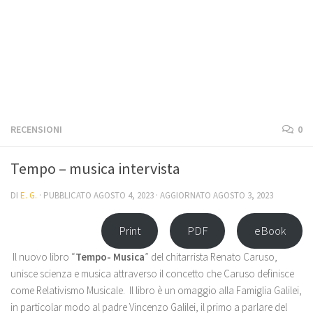
RECENSIONI
0
Tempo – musica intervista
DI
E. G.
· PUBBLICATO
AGOSTO 4, 2023
· AGGIORNATO
AGOSTO 3, 2023
Print
PDF
eBook
Il nuovo libro “
Tempo- Musica
” del chitarrista Renato Caruso,
unisce scienza e musica attraverso il concetto che Caruso definisce
come Relativismo Musicale. Il libro è un omaggio alla Famiglia Galilei,
in particolar modo al padre Vincenzo Galilei, il primo a parlare del