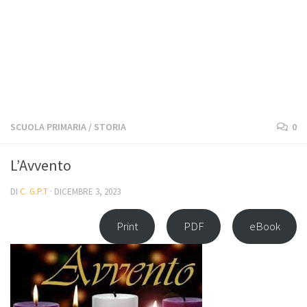
SCUOLA PRIMARIA
/
STORIA
0
L’Avvento
DI
C. G.P.T
·
DICEMBRE 3, 2023
Print
PDF
eBook