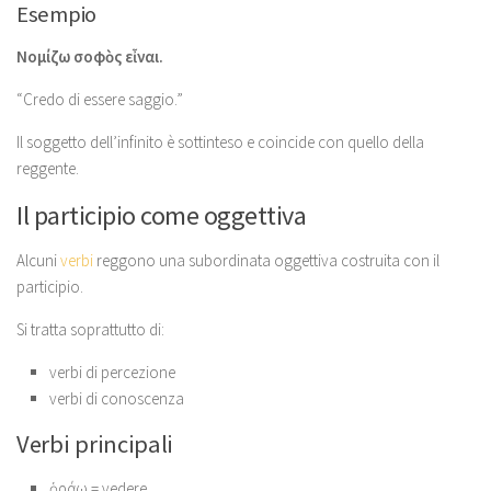
Esempio
Νομίζω σοφὸς εἶναι.
“Credo di essere saggio.”
Il soggetto dell’infinito è sottinteso e coincide con quello della
reggente.
Il participio come oggettiva
Alcuni
verbi
reggono una subordinata oggettiva costruita con il
participio.
Si tratta soprattutto di:
verbi di percezione
verbi di conoscenza
Verbi principali
ὁράω = vedere