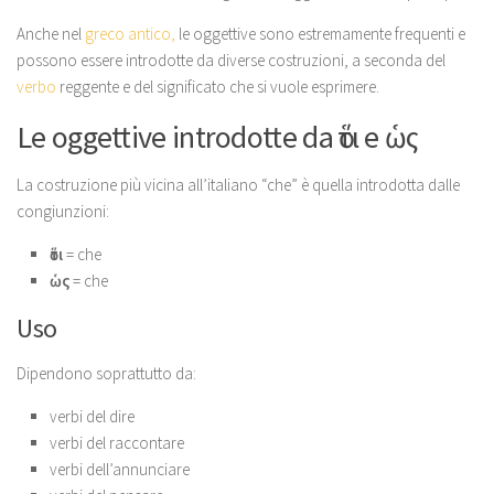
Anche nel
greco antico,
le oggettive sono estremamente frequenti e
possono essere introdotte da diverse costruzioni, a seconda del
verbo
reggente e del significato che si vuole esprimere.
Le oggettive introdotte da ὅτι e ὡς
La costruzione più vicina all’italiano “che” è quella introdotta dalle
congiunzioni:
ὅτι
= che
ὡς
= che
Uso
Dipendono soprattutto da:
verbi del dire
verbi del raccontare
verbi dell’annunciare