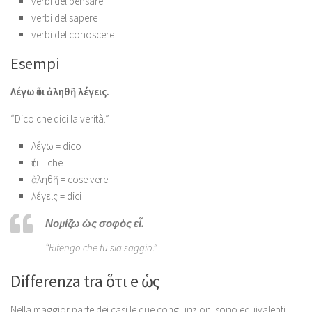
verbi del pensare
verbi del sapere
verbi del conoscere
Esempi
Λέγω ὅτι ἀληθῆ λέγεις.
“Dico che dici la verità.”
Λέγω = dico
ὅτι = che
ἀληθῆ = cose vere
λέγεις = dici
Νομίζω ὡς σοφὸς εἶ.
“Ritengo che tu sia saggio.”
Differenza tra ὅτι e ὡς
Nella maggior parte dei casi le due congiunzioni sono equivalenti.