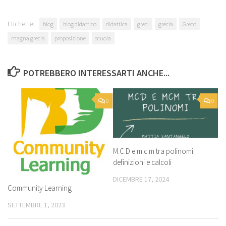
Etichette:
blog
blog didattico
didattica
greci
grecia
Greco
magna grecia
proposizione
scuola
POTREBBERO INTERESSARTI ANCHE...
0
0
M.C.D e m.c.m tra polinomi:
definizioni e calcoli
DICEMBRE 17, 2024
Community Learning
SETTEMBRE 1, 2023