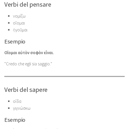
Verbi del pensare
νομίζω
οἴομαι
ἡγοῦμαι
Esempio
Οἴομαι αὐτὸν σοφὸν εἶναι.
“Credo che egli sia saggio.”
Verbi del sapere
οἶδα
γιγνώσκω
Esempio