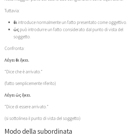
Tuttavia:
ὅτι
introduce normalmente un fatto presentato come oggettivo.
ὡς
può introdurre un fatto considerato dal punto di vista del
soggetto.
Confronta:
Λέγει ὅτι ἥκει.
“Dice che è arrivato.”
(fatto semplicemente riferito)
Λέγει ὡς ἥκει.
“Dice di essere arrivato.”
(si sottolinea il punto di vista del soggetto)
Modo della subordinata