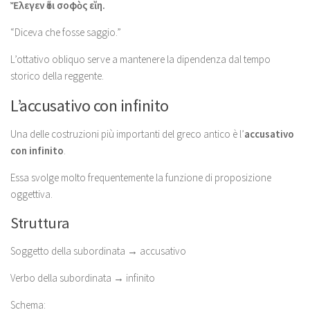
Ἔλεγεν ὅτι σοφὸς εἴη.
“Diceva che fosse saggio.”
L’ottativo obliquo serve a mantenere la dipendenza dal tempo
storico della reggente.
L’accusativo con infinito
Una delle costruzioni più importanti del greco antico è l’
accusativo
con infinito
.
Essa svolge molto frequentemente la funzione di proposizione
oggettiva.
Struttura
Soggetto della subordinata → accusativo
Verbo della subordinata → infinito
Schema: