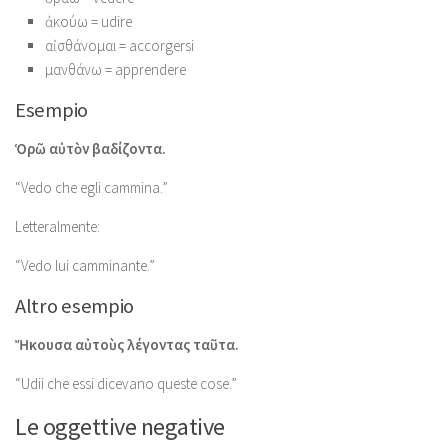
ἀκούω = udire
αἰσθάνομαι = accorgersi
μανθάνω = apprendere
Esempio
Ὁρῶ αὐτὸν βαδίζοντα.
“Vedo che egli cammina.”
Letteralmente:
“Vedo lui camminante.”
Altro esempio
Ἤκουσα αὐτοὺς λέγοντας ταῦτα.
“Udii che essi dicevano queste cose.”
Le oggettive negative