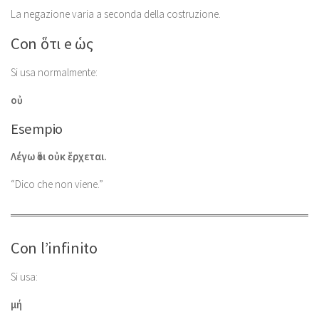
La negazione varia a seconda della costruzione.
Con ὅτι e ὡς
Si usa normalmente:
οὐ
Esempio
Λέγω ὅτι οὐκ ἔρχεται.
“Dico che non viene.”
Con l’infinito
Si usa:
μή