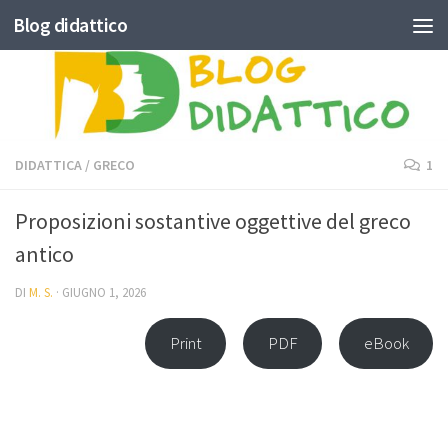
Blog didattico
Skip to content
DIDATTICA
/
GRECO
1
Proposizioni sostantive oggettive del greco
antico
DI
M. S.
·
GIUGNO 1, 2026
Print
PDF
eBook