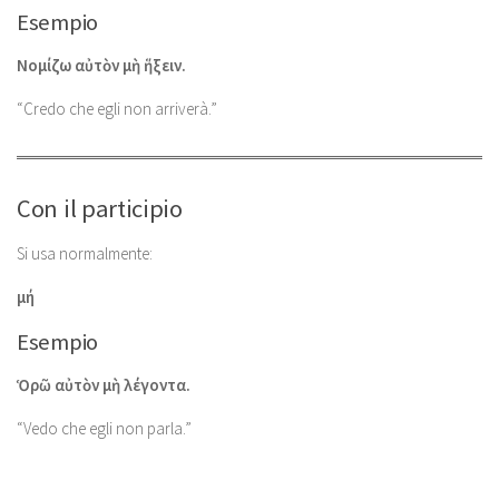
Esempio
Νομίζω αὐτὸν μὴ ἥξειν.
“Credo che egli non arriverà.”
Con il participio
Si usa normalmente:
μή
Esempio
Ὁρῶ αὐτὸν μὴ λέγοντα.
“Vedo che egli non parla.”