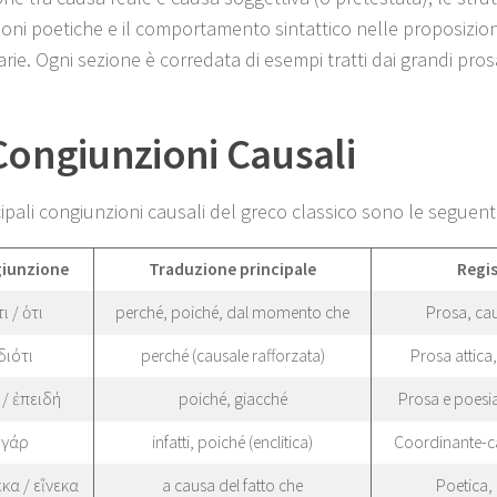
ioni poetiche e il comportamento sintattico nelle proposizio
ie. Ogni sezione è corredata di esempi tratti dai grandi pros
Congiunzioni Causali
ipali congiunzioni causali del greco classico sono le seguenti
iunzione
Traduzione principale
Regis
ι / ὁτι
perché, poiché, dal momento che
Prosa, cau
διότι
perché (causale rafforzata)
Prosa attica
 / ἐπειδή
poiché, giacché
Prosa e poesia
γάρ
infatti, poiché (enclitica)
Coordinante-ca
κα / εἵνεκα
a causa del fatto che
Poetica, 