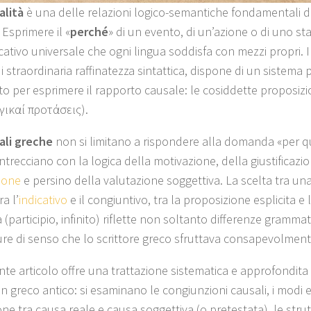
alità
è una delle relazioni logico-semantiche fondamentali d
Esprimere il «
perché
» di un evento, di un’azione o di uno s
ativo universale che ogni lingua soddisfa con mezzi propri. I
i straordinaria raffinatezza sintattica, dispone di un sistema
to per esprimere il rapporto causale: le cosiddette proposizi
ογικαί προτάσεις).
ali greche
non si limitano a rispondere alla domanda «per q
intrecciano con la logica della motivazione, della giustificazio
zione
e persino della valutazione soggettiva. La scelta tra u
ra l’
indicativo
e il congiuntivo, tra la proposizione esplicita e
a (participio, infinito) riflette non soltanto differenze grammat
re di senso che lo scrittore greco sfruttava consapevolment
ente articolo offre una trattazione sistematica e approfondita
in greco antico: si esaminano le congiunzioni causali, i modi e 
one tra causa reale e causa soggettiva (o pretestata), le strutt