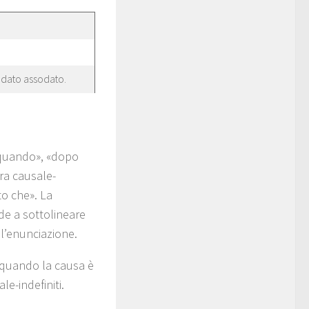
e dato assodato.
«quando», «dopo
ra causale-
to che». La
nde a sottolineare
l’enunciazione.
o quando la causa è
e-indefiniti.