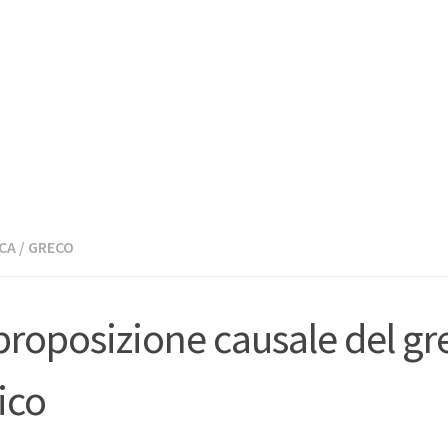
CA
/
GRECO
proposizione causale del gr
ico