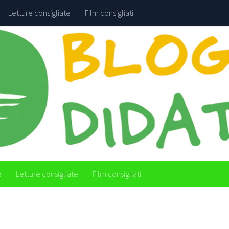
Letture consigliate
Film consigliati
e
Letture consigliate
Film consigliati