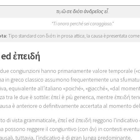
τιμῶ σε διότι ἀνδρεῖος εἶ.
“Ti onoro perché sei coraggioso.”
ota:
Tipo standard con διότι in prosa attica; la causa è presentata com
 ed ἐπειδή
due congiunzioni hanno primariamente valore temporale (
ma in greco classico assumono frequentemente una sfumatu
tiva, equivalente all’italiano «poiché», «giacché», «dal momen
za tra le due è sottile: ἐπεί è più generica, mentre ἐπειδή te
causa è anteriore o definitivamente accertata al momento del
to di vista grammaticale, ἐπεί ed ἐπειδή reggono l’indicativ
a possono reggere il congiuntivo (con ἄν) in contesti eventual
usali, tuttavia, l’indicativo è di gran lunga predominante.