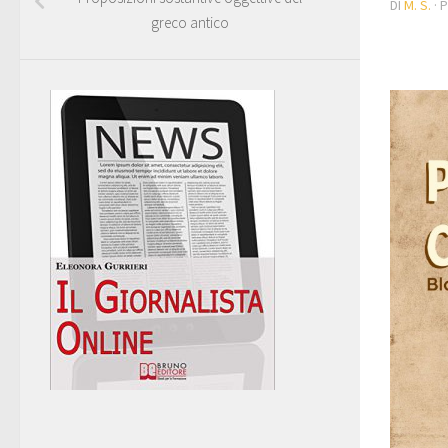
DI
M. S.
· 
greco antico