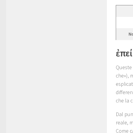
N
ἐπεί
Queste 
che»), 
esplica
differen
che la 
Dal pun
reale, m
Come ca