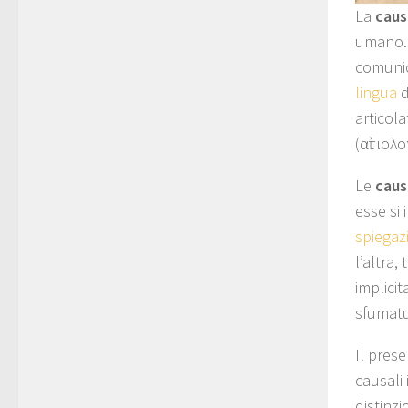
La
caus
umano. 
comunic
lingua
d
articola
(αἰτιολ
Le
caus
esse si 
spiega
l’altra, t
implicit
sfumatu
Il pres
causali 
distinzi