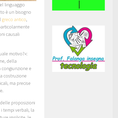
el linguaggio
tato è un bisogno
l
greco antico
,
 particolarmente
oni causali
uale motivo?»:
ne, della
na congiunzione e
 la costruzione
icali, ma precise
e.
 delle proposizioni
i tempi verbali, la
ure implicite, le