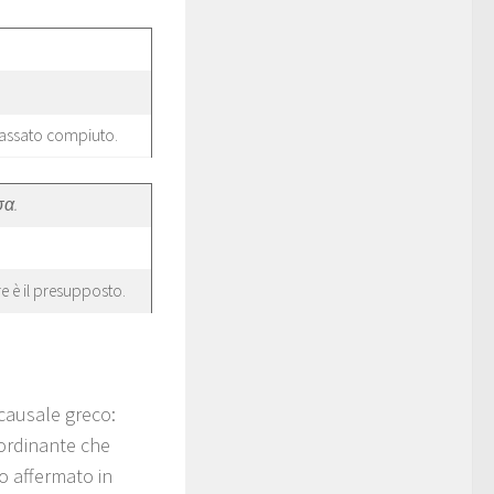
 passato compiuto.
σα.
e è il presupposto.
 causale greco:
ordinante che
to affermato in