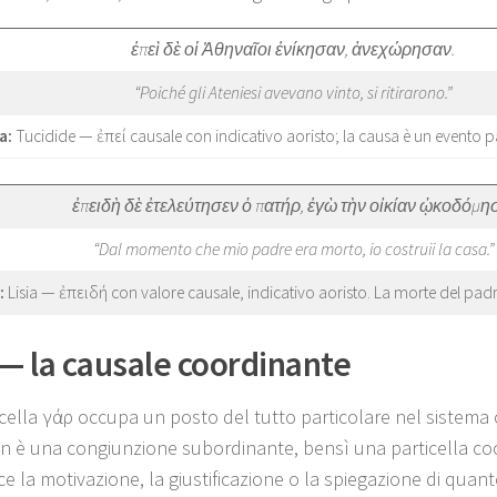
ἐπεὶ δὲ οἱ Ἀθηναῖοι ἐνίκησαν, ἀνεχώρησαν.
“Poiché gli Ateniesi avevano vinto, si ritirarono.”
a:
Tucidide — ἐπεί causale con indicativo aoristo; la causa è un evento
ἐπειδὴ δὲ ἐτελεύτησεν ὁ πατήρ, ἐγὼ τὴν οἰκίαν ᾠκοδόμη
“Dal momento che mio padre era morto, io costruii la casa.”
:
Lisia — ἐπειδή con valore causale, indicativo aoristo. La morte del padr
— la causale coordinante
icella γάρ occupa un posto del tutto particolare nel sistema
n è una congiunzione subordinante, bensì una particella co
e la motivazione, la giustificazione o la spiegazione di quan