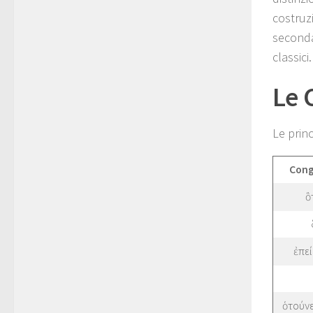
costruz
secondar
classici.
Le 
Le princ
Cong
ὃτ
ἐπεί
ὁτούνε