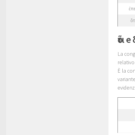
ἐπ
ὅτ
ὅτι e
La cong
relativ
È la co
variante
evidenz