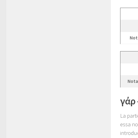
Not
Nota
γάρ 
La part
essa no
introduc