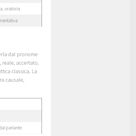
a, oratoria
mentativa
uerla dal pronome
 reale, accertato.
tica classica. La
ura causale,
dal parlante.