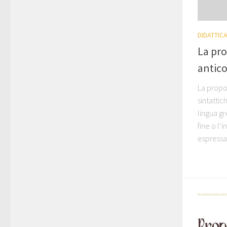
DIDATTIC
La pro
antic
La propos
sintattic
lingua gr
fine o l’
espressa 