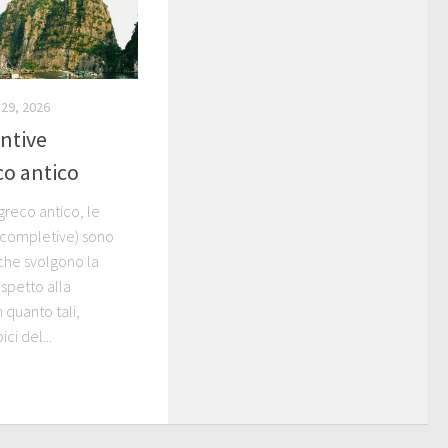
29, 2026
antive
co antico
greco antico, le
o completive) sono
che svolgono la
ispetto alla
 quanto tali,
ici del...