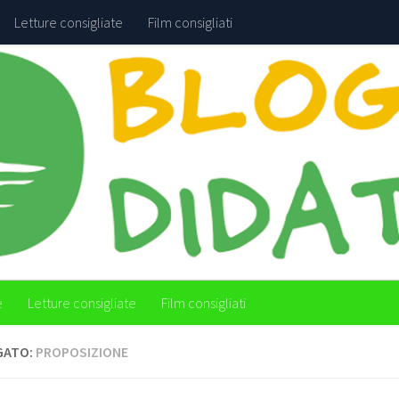
Letture consigliate
Film consigliati
e
Letture consigliate
Film consigliati
GATO:
PROPOSIZIONE