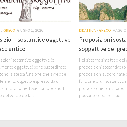
A
/
GRECO
GIUGNO 1, 2026
DIDATTICA
/
GRECO
MAGGIO 
izioni sostantive oggettive
Proposizioni sost
eco antico
soggettive del gre
izioni sostantive oggettive (o
Nel sistema sintattico del 
mente oggettive) sono subordinate
proposizioni sostantive (
gono la stessa funzione che avrebbe
proposizioni subordinate 
lemento oggetto espresso da un
funzione di un sostantivo r
a un pronome. Esse completano il
proposizione principale. In
to del verbo della...
possono ricoprire i ruoli tip