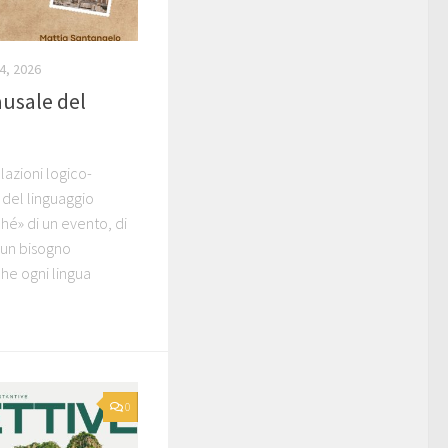
4, 2026
ausale del
lazioni logico-
del linguaggio
hé» di un evento, di
 un bisogno
he ogni lingua
0