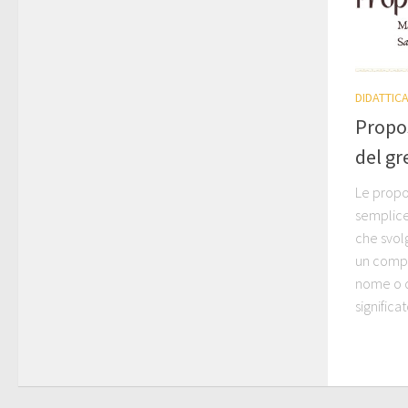
DIDATTIC
Propos
del gr
Le propos
semplice
che svol
un comp
nome o d
significa