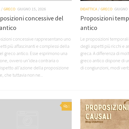
A
/
GRECO
GIUGNO 15, 2026
DIDATTICA
/
GRECO
GIUGNO 
posizioni concessive del
Proposizioni tempo
antico
antico
sizioni concessive rappresentano uno
Le proposizioni temporali
etti più affascinanti e complessi della
degli aspetti più ricchi e ar
 del greco antico. Esse esprimono una
greca. A differenza di mol
one, ovvero un’idea contraria o
greco antico dispone di 
rispetto all’azione della proposizione
di congiunzioni, modi verba
e, che tuttavia non ne...
1