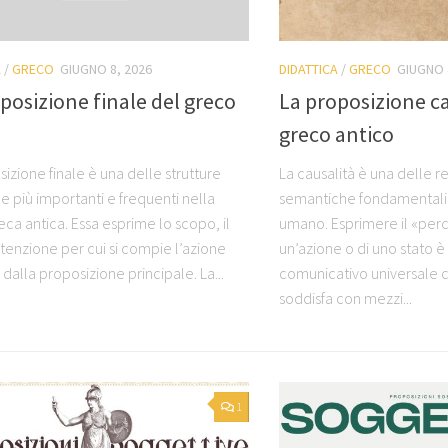
A
/
GRECO
GIUGNO 8, 2026
DIDATTICA
/
GRECO
GIUGNO 
posizione finale del greco
La proposizione c
o
greco antico
izione finale è una delle strutture
La causalità è una delle re
he più importanti e frequenti nella
semantiche fondamentali 
eca antica. Essa esprime lo scopo, il
umano. Esprimere il «perc
intenzione per cui si compie l’azione
un’azione o di uno stato è
dalla proposizione principale. La...
comunicativo universale c
soddisfa con mezzi...
1