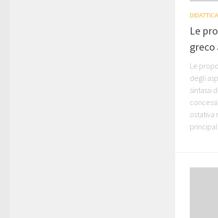
DIDATTIC
Le pro
greco 
Le propo
degli asp
sintassi
concessi
ostativa 
principal