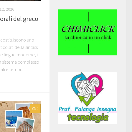
12, 2026
rali del greco
 costituiscono uno
ticolati della sintassi
te lingue moderne, il
un sistema complesso
li e tempi...
0