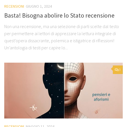
RECENSIONI
GIUGNO 1, 2024
Basta! Bisogna abolire lo Stato recensione
Non una recensione, ma una selezione di parti scelte dal testo
per permettere ai lettori di apprezzare la lettura integrale di
quest’opera dissacrante, polemica e istigatrice di riflessioni!
Un’antologia di testi per capire lo...
0
RECENSIONI
MAGGIO 11, 2024