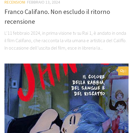
RECENSIONI
FEBBRAIO 13, 2024
Franco Califano. Non escludo il ritorno
recensione
L’11 febbraio 2024, in prima visione tv su Rai 1, è andato in onda
il film Califano, che racconta la vita umana e artistica del Califfo.
In occasione dell’uscita del film, esce in libreria la...
0