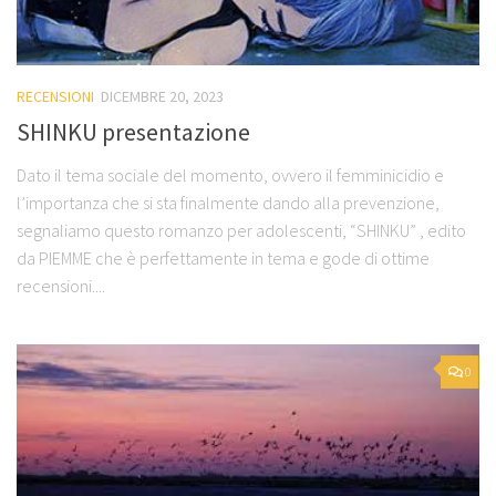
RECENSIONI
DICEMBRE 20, 2023
SHINKU presentazione
Dato il tema sociale del momento, ovvero il femminicidio e
l’importanza che si sta finalmente dando alla prevenzione,
segnaliamo questo romanzo per adolescenti, “SHINKU” , edito
da PIEMME che è perfettamente in tema e gode di ottime
recensioni....
0