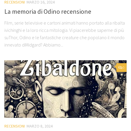
RECENSIONI
MARZO 16, 2024
La memoria di Odino recensione
Film, serie televisive e cartoni animati hanno portato alla ribalta
ivichinghi e la loro ricca mitologia. Vi piacerebbe saperne di più
suThor, Odino e le fantastiche creature che popolano il mondo
innevato diMidgard? Abbiamo...
0
RECENSIONI
MARZO 8, 2024