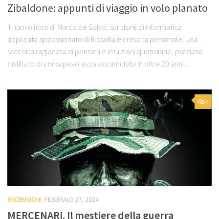
Zibaldone: appunti di viaggio in volo planato
Il nuovo libro di Marco de Salvo, scrittore di informatica
applicata appassionato di filosofia e crescita personale. Una
raccolta ragionata di pensieri e intuizioni quotidiane, prezioso
distillato di consapevolezza accumulata in oltre 20 anni...
0
RECENSIONI
FEBBRAIO 27, 2024
MERCENARI. Il mestiere della guerra