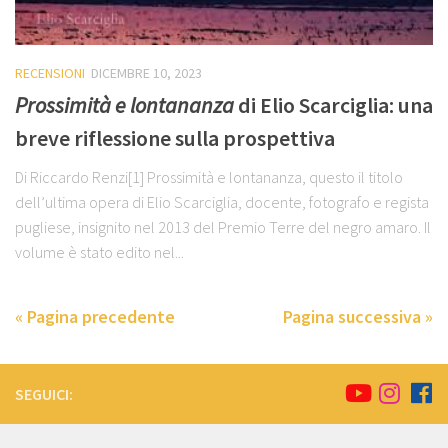
RECENSIONI
DICEMBRE 10, 2023
Prossimità e lontananza
di Elio Scarciglia: una
breve riflessione sulla prospettiva
Di Riccardo Renzi[1] Prossimità e lontananza, questo il titolo
dell’ultima opera di Elio Scarciglia, docente, fotografo e regista
pugliese, insignito nel 2013 del Premio Terre del negro amaro. Il
volume è stato edito nel...
« Pagina precedente
Pagina successiva »
SEGUICI: