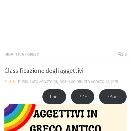
DIDATTICA
/
GRECO
3
Classificazione degli aggettivi
DI
M. S.
· PUBBLICATO
AGOSTO 25, 2025
· AGGIORNATO
AGOSTO 12, 2025
Print
PDF
eBook