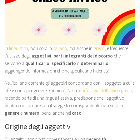
In
linguistica
, non solo in
italiano
, ma anche in
greco
, è frequente
l’utilizzo degli
aggettivi
,
parti integranti del discorso
che
servono a
qualificarlo
,
specificarlo
o
determinarlo
,
aggiungendo informazioni che ne specificano l’identità.
Nell’italiano corrente gli aggettivi concordano con il soggetto a cui si
riferiscono per genere e numero. Nella
morfologia dell’antico greco
,
facendo parte di una lingua flessiva, predispone che l’aggettivo
debba concordare con il soggetto corrispondente non solo in
genere
e
numero
, bensì anche nel
caso
.
Origine degli aggettivi
Gli aggettivi sono nati come risposta a una
necessità