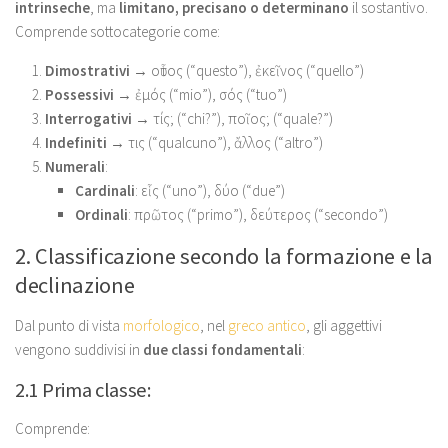
intrinseche
, ma
limitano, precisano o determinano
il sostantivo.
Comprende sottocategorie come:
Dimostrativi
→ οὗτος (“questo”), ἐκεῖνος (“quello”)
Possessivi
→ ἐμός (“mio”), σός (“tuo”)
Interrogativi
→ τίς; (“chi?”), ποῖος; (“quale?”)
Indefiniti
→ τις (“qualcuno”), ἄλλος (“altro”)
Numerali
:
Cardinali
: εἷς (“uno”), δύο (“due”)
Ordinali
: πρῶτος (“primo”), δεύτερος (“secondo”)
2. Classificazione secondo la formazione e la
declinazione
Dal punto di vista
morfologico
, nel
greco antico
, gli aggettivi
vengono suddivisi in
due classi fondamentali
:
2.1 Prima classe:
Comprende: