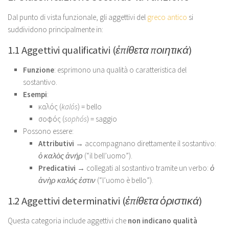
Dal punto di vista funzionale, gli aggettivi del
greco antico
si
suddividono principalmente in:
1.1 Aggettivi qualificativi (
ἐπίθετα ποιητικά
)
Funzione
: esprimono una qualità o caratteristica del
sostantivo.
Esempi
:
καλός (
kalós
) = bello
σοφός (
sophós
) = saggio
Possono essere:
Attributivi
→ accompagnano direttamente il sostantivo:
ὁ καλὸς ἀνήρ
(“il bell’uomo”).
Predicativi
→ collegati al sostantivo tramite un verbo:
ὁ
ἀνὴρ καλός ἐστιν
(“l’uomo è bello”).
1.2 Aggettivi determinativi (
ἐπίθετα ὁριστικά
)
Questa categoria include aggettivi che
non indicano qualità