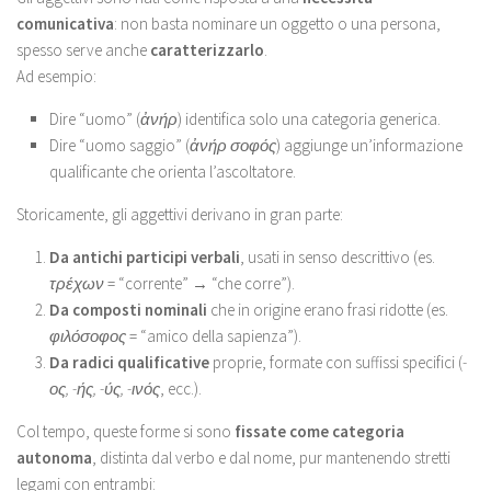
comunicativa
: non basta nominare un oggetto o una persona,
spesso serve anche
caratterizzarlo
.
Ad esempio:
Dire “uomo” (
ἀνήρ
) identifica solo una categoria generica.
Dire “uomo saggio” (
ἀνήρ σοφός
) aggiunge un’informazione
qualificante che orienta l’ascoltatore.
Storicamente, gli aggettivi derivano in gran parte:
Da antichi participi verbali
, usati in senso descrittivo (es.
τρέχων
= “corrente” → “che corre”).
Da composti nominali
che in origine erano frasi ridotte (es.
φιλόσοφος
= “amico della sapienza”).
Da radici qualificative
proprie, formate con suffissi specifici (
-
ος, -ής, -ύς, -ινός
, ecc.).
Col tempo, queste forme si sono
fissate come categoria
autonoma
, distinta dal verbo e dal nome, pur mantenendo stretti
legami con entrambi: