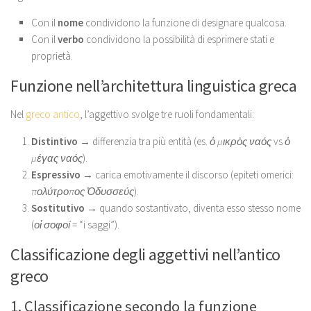
Con il
nome
condividono la funzione di designare qualcosa.
Con il
verbo
condividono la possibilità di esprimere stati e
proprietà.
Funzione nell’architettura linguistica greca
Nel
greco antico
, l’aggettivo svolge tre ruoli fondamentali:
Distintivo
→ differenzia tra più entità (es.
ὁ μικρὸς ναός
vs
ὁ
μέγας ναός
).
Espressivo
→ carica emotivamente il discorso (epiteti omerici:
πολύτροπος Ὀδυσσεύς
).
Sostitutivo
→ quando sostantivato, diventa esso stesso nome
(
οἱ σοφοί
= “i saggi”).
Classificazione degli aggettivi nell’antico
greco
1. Classificazione secondo la funzione