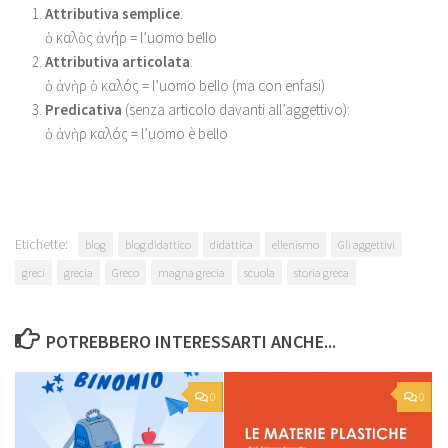
Attributiva semplice
:
ὁ καλὸς ἀνήρ = l’uomo bello
Attributiva articolata
:
ὁ ἀνὴρ ὁ καλός = l’uomo bello (ma con enfasi)
Predicativa
(senza articolo davanti all’aggettivo):
ὁ ἀνὴρ καλός = l’uomo è bello
Etichette:
blog
blog didattico
didattica
ellenismo
Gli aggettivi
greci
grecia
Greco
magna grecia
scuola
storia greca
POTREBBERO INTERESSARTI ANCHE...
0
0