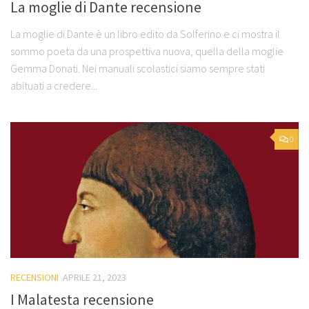
La moglie di Dante recensione
La moglie di Dante è un libro edito da Solferino e ci mostra il
sommo poeta da una prospettiva nuova, quella della moglie
Gemma Donati. Nei manuali scolastici siamo sempre stati
abituati a credere...
0
RECENSIONI
APRILE 21, 2023
I Malatesta recensione