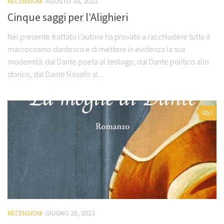
RECENSIONI
AGOSTO 30, 2023
Cinque saggi per l’Alighieri
Nel presente trattato l’autore ha provato a racchiudere tutto il
macrocosmo dantesco e di mettere in evidenza la sua
modernità: dal Dante poeta al teologo, dal Dante politico allo
storico, dal Dante filosofo al...
0
RECENSIONI
GIUGNO 28, 2023