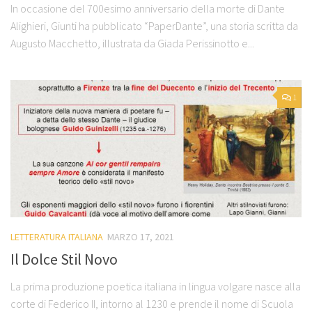
In occasione del 700esimo anniversario della morte di Dante
Alighieri, Giunti ha pubblicato “PaperDante”, una storia scritta da
Augusto Macchetto, illustrata da Giada Perissinotto e...
1
LETTERATURA ITALIANA
MARZO 17, 2021
Il Dolce Stil Novo
La prima produzione poetica italiana in lingua volgare nasce alla
corte di Federico II, intorno al 1230 e prende il nome di Scuola