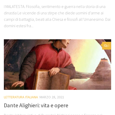
I MALATESTA. Filosofia, sentimento e guerra nella storia di una
dinastia Le vicende di una stirpe che diede uomini d’arme ai
campi di battaglia, beati alla Chiesa e filosofi all’Umanesimo. Dai
domini estesi fra...
0
LETTERATURA ITALIANA
MARZO 28, 2021
Dante Alighieri: vita e opere