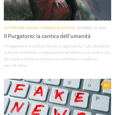
LETTERATURA ITALIANA
/
PENSIERO IN SOSPESO
DICEMBRE 14, 2020
Il Purgatorio: la cantica dell’umanità
Il Purgatorio è la cantica che più ci rappresenta. Tutti, studiando
la Divina Commedia, ci interessiamo all’Inferno; è la cantica che
più ci piace. Dante ce la propone mettendo in evidenza i
peccati delle...
0