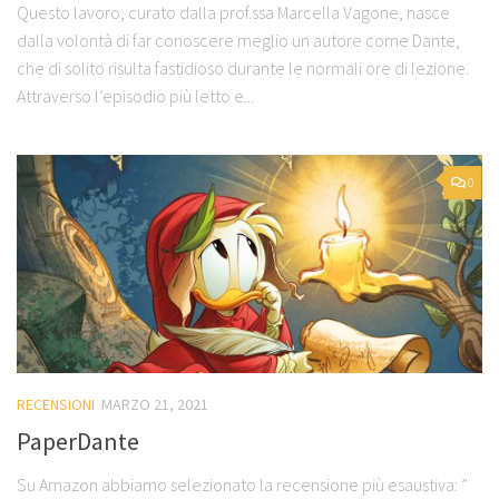
Questo lavoro, curato dalla prof.ssa Marcella Vagone, nasce
dalla volontà di far conoscere meglio un autore come Dante,
che di solito risulta fastidioso durante le normali ore di lezione.
Attraverso l’episodio più letto e...
0
RECENSIONI
MARZO 21, 2021
PaperDante
Su Amazon abbiamo selezionato la recensione più esaustiva: ”