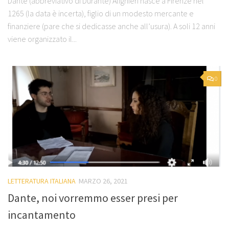
Dante (abbreviativo di Durante) Alighieri nasce a Firenze nel
1265 (la data è incerta), figlio di un modesto mercante e
finanziere (pare che si dedicasse anche all’usura). A soli 12 anni
viene organizzato il...
0
LETTERATURA ITALIANA
MARZO 26, 2021
Dante, noi vorremmo esser presi per
incantamento