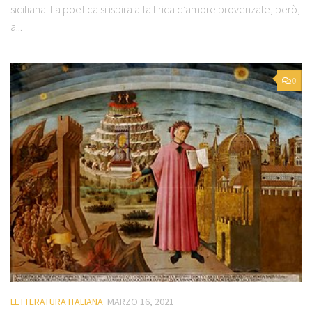
siciliana. La poetica si ispira alla lirica d’amore provenzale, però,
a...
0
LETTERATURA ITALIANA
MARZO 16, 2021